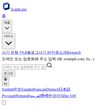
ScamLens
홈
제품
서비스
사기 유형 안내
블로그
사기 IQ
인증
소개
Research
도메인 또는 암호화폐 주소 입력 (예: example.com, 0x...)
로그인
ko
English
中文
Español
Français
Deutsch
日本語
Русский
Português
العربية
हिन्दी
한국어
Tiếng Việt