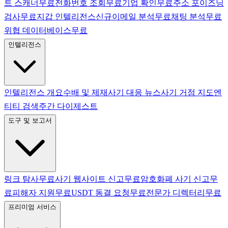
트 스캐너
무료
전화번호 조회
무료
기업 확인
무료
주소 포이즈닝
검사
무료
지갑 인텔리전스
신규
이메일 분석
무료
채팅 분석
무료
위협 데이터베이스
무료
인텔리전스
인텔리전스 개요
수배 및 제재
사기 대응 뉴스
사기 거점 지도
엔
티티 검색
주간 다이제스트
도구 및 보고서
링크 탐사
무료
사기 웹사이트 신고
무료
암호화폐 사기 신고
무
료
피해자 지원
무료
USDT 동결 요청
무료
전문가 디렉터리
무료
프리미엄 서비스