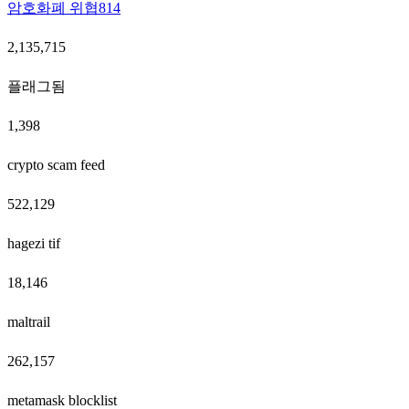
암호화폐 위협
814
2,135,715
플래그됨
1,398
crypto scam feed
522,129
hagezi tif
18,146
maltrail
262,157
metamask blocklist