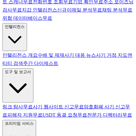
트 스캐너
무료
전화번호 조회
무료
기업 확인
무료
주소 포이즈닝
검사
무료
지갑 인텔리전스
신규
이메일 분석
무료
채팅 분석
무료
위협 데이터베이스
무료
인텔리전스
인텔리전스 개요
수배 및 제재
사기 대응 뉴스
사기 거점 지도
엔
티티 검색
주간 다이제스트
도구 및 보고서
링크 탐사
무료
사기 웹사이트 신고
무료
암호화폐 사기 신고
무
료
피해자 지원
무료
USDT 동결 요청
무료
전문가 디렉터리
무료
프리미엄 서비스