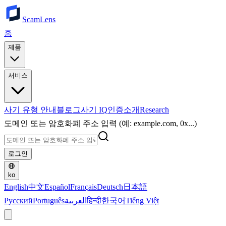
ScamLens
홈
제품
서비스
사기 유형 안내
블로그
사기 IQ
인증
소개
Research
도메인 또는 암호화폐 주소 입력 (예: example.com, 0x...)
로그인
ko
English
中文
Español
Français
Deutsch
日本語
Русский
Português
العربية
हिन्दी
한국어
Tiếng Việt