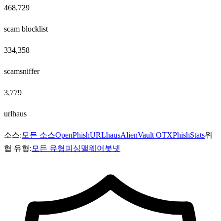
468,729
scam blocklist
334,358
scamsniffer
3,779
urlhaus
소스:
모든 소스
OpenPhish
URLhaus
AlienVault OTX
PhishStats
위
협 유형:
모든 유형
피싱
맬웨어
봇넷