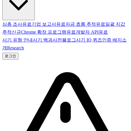
심층 조사
유료
기업 보고서
유료
자금 흐름 추적
유료
일괄 지갑
추적
신규
Chrome 확장 프로그램
유료
개발자 API
유료
사기 유형 안내
사기 백과사전
블로그
사기 IQ 퀴즈
인증 배지
소
개
Research
로그인