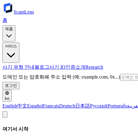
ScamLens
홈
제품
서비스
사기 유형 안내
블로그
사기 IQ
인증
소개
Research
도메인 또는 암호화폐 주소 입력 (예: example.com, 0x...)
로그인
ko
English
中文
Español
Français
Deutsch
日本語
Русский
Português
عربية
여기서 시작