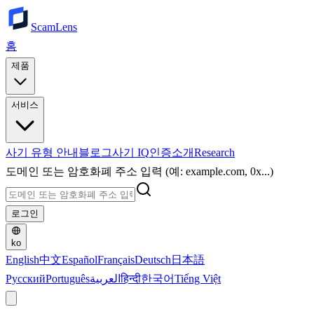
ScamLens
홈
제품
서비스
사기 유형 안내
블로그
사기 IQ
인증
소개
Research
도메인 또는 암호화폐 주소 입력 (예: example.com, 0x...)
로그인
ko
English
中文
Español
Français
Deutsch
日本語
Русский
Português
العربية
हिन्दी
한국어
Tiếng Việt