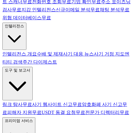
트 스캐너
무료
전화번호 조회
무료
기업 확인
무료
주소 포이즈닝
검사
무료
지갑 인텔리전스
신규
이메일 분석
무료
채팅 분석
무료
위협 데이터베이스
무료
인텔리전스
인텔리전스 개요
수배 및 제재
사기 대응 뉴스
사기 거점 지도
엔
티티 검색
주간 다이제스트
도구 및 보고서
링크 탐사
무료
사기 웹사이트 신고
무료
암호화폐 사기 신고
무
료
피해자 지원
무료
USDT 동결 요청
무료
전문가 디렉터리
무료
프리미엄 서비스