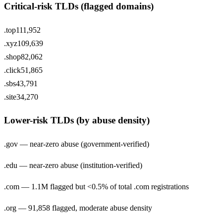
Critical-risk TLDs (flagged domains)
.top
111,952
.xyz
109,639
.shop
82,062
.click
51,865
.sbs
43,791
.site
34,270
Lower-risk TLDs (by abuse density)
.gov — near-zero abuse (government-verified)
.edu — near-zero abuse (institution-verified)
.com — 1.1M flagged but <0.5% of total .com registrations
.org — 91,858 flagged, moderate abuse density