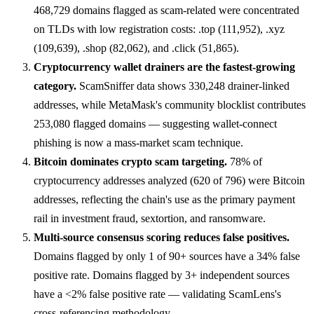
468,729 domains flagged as scam-related were concentrated
on TLDs with low registration costs: .top (111,952), .xyz
(109,639), .shop (82,062), and .click (51,865).
Cryptocurrency wallet drainers are the fastest-growing
category.
ScamSniffer data shows 330,248 drainer-linked
addresses, while MetaMask's community blocklist contributes
253,080 flagged domains — suggesting wallet-connect
phishing is now a mass-market scam technique.
Bitcoin dominates crypto scam targeting.
78% of
cryptocurrency addresses analyzed (620 of 796) were Bitcoin
addresses, reflecting the chain's use as the primary payment
rail in investment fraud, sextortion, and ransomware.
Multi-source consensus scoring reduces false positives.
Domains flagged by only 1 of 90+ sources have a 34% false
positive rate. Domains flagged by 3+ independent sources
have a <2% false positive rate — validating ScamLens's
cross-referencing methodology.