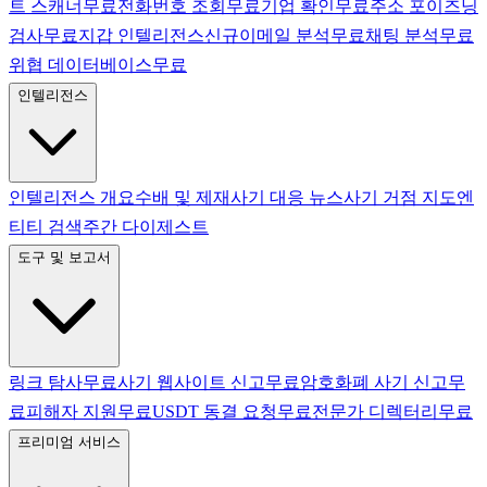
트 스캐너
무료
전화번호 조회
무료
기업 확인
무료
주소 포이즈닝
검사
무료
지갑 인텔리전스
신규
이메일 분석
무료
채팅 분석
무료
위협 데이터베이스
무료
인텔리전스
인텔리전스 개요
수배 및 제재
사기 대응 뉴스
사기 거점 지도
엔
티티 검색
주간 다이제스트
도구 및 보고서
링크 탐사
무료
사기 웹사이트 신고
무료
암호화폐 사기 신고
무
료
피해자 지원
무료
USDT 동결 요청
무료
전문가 디렉터리
무료
프리미엄 서비스