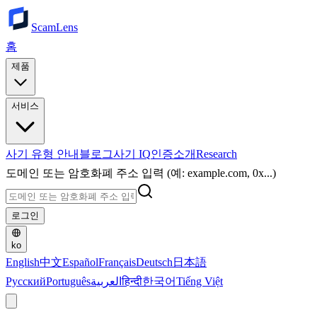
ScamLens
홈
제품
서비스
사기 유형 안내
블로그
사기 IQ
인증
소개
Research
도메인 또는 암호화폐 주소 입력 (예: example.com, 0x...)
로그인
ko
English
中文
Español
Français
Deutsch
日本語
Русский
Português
العربية
हिन्दी
한국어
Tiếng Việt