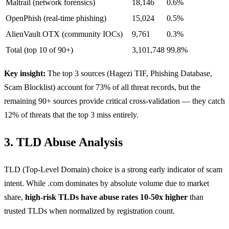
Maltrail (network forensics)
18,146
0.6%
OpenPhish (real-time phishing)
15,024
0.5%
AlienVault OTX (community IOCs)
9,761
0.3%
Total (top 10 of 90+)
3,101,748
99.8%
Key insight:
The top 3 sources (Hagezi TIF, Phishing Database,
Scam Blocklist) account for 73% of all threat records, but the
remaining 90+ sources provide critical cross-validation — they catch
12% of threats that the top 3 miss entirely.
3. TLD Abuse Analysis
TLD (Top-Level Domain) choice is a strong early indicator of scam
intent. While .com dominates by absolute volume due to market
share,
high-risk TLDs have abuse rates 10-50x higher
than
trusted TLDs when normalized by registration count.