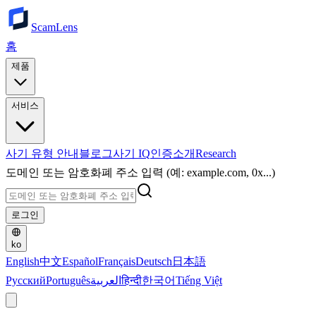
ScamLens
홈
제품
서비스
사기 유형 안내
블로그
사기 IQ
인증
소개
Research
도메인 또는 암호화폐 주소 입력 (예: example.com, 0x...)
로그인
ko
English
中文
Español
Français
Deutsch
日本語
Русский
Português
العربية
हिन्दी
한국어
Tiếng Việt