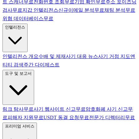
트 스캐너
무료
전화번호 조회
무료
기업 확인
무료
주소 포이즈닝
검사
무료
지갑 인텔리전스
신규
이메일 분석
무료
채팅 분석
무료
위협 데이터베이스
무료
인텔리전스
인텔리전스 개요
수배 및 제재
사기 대응 뉴스
사기 거점 지도
엔
티티 검색
주간 다이제스트
도구 및 보고서
링크 탐사
무료
사기 웹사이트 신고
무료
암호화폐 사기 신고
무
료
피해자 지원
무료
USDT 동결 요청
무료
전문가 디렉터리
무료
프리미엄 서비스