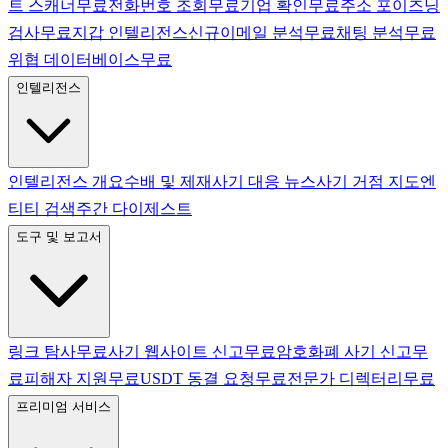
트 스캐너
무료
전화번호 조회
무료
기업 확인
무료
주소 포이즈닝
검사
무료
지갑 인텔리전스
신규
이메일 분석
무료
채팅 분석
무료
위협 데이터베이스
무료
인텔리전스
인텔리전스 개요
수배 및 제재
사기 대응 뉴스
사기 거점 지도
엔
티티 검색
주간 다이제스트
도구 및 보고서
링크 탐사
무료
사기 웹사이트 신고
무료
암호화폐 사기 신고
무
료
피해자 지원
무료
USDT 동결 요청
무료
전문가 디렉터리
무료
프리미엄 서비스