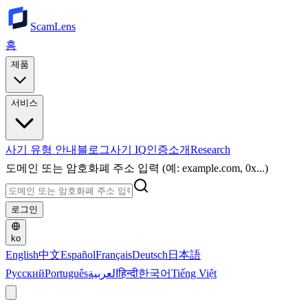
ScamLens
홈
제품
서비스
사기 유형 안내
블로그
사기 IQ
인증
소개
Research
도메인 또는 암호화폐 주소 입력 (예: example.com, 0x...)
로그인
ko
English
中文
Español
Français
Deutsch
日本語
Русский
Português
العربية
हिन्दी
한국어
Tiếng Việt