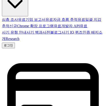
심층 조사
유료
기업 보고서
유료
자금 흐름 추적
유료
일괄 지갑
추적
신규
Chrome 확장 프로그램
유료
개발자 API
유료
사기 유형 안내
사기 백과사전
블로그
사기 IQ 퀴즈
인증 배지
소
개
Research
로그인