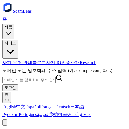
ScamLens
홈
제품
서비스
사기 유형 안내
블로그
사기 IQ
인증
소개
Research
도메인 또는 암호화폐 주소 입력 (예: example.com, 0x...)
로그인
ko
English
中文
Español
Français
Deutsch
日本語
Русский
Português
العربية
हिन्दी
한국어
Tiếng Việt