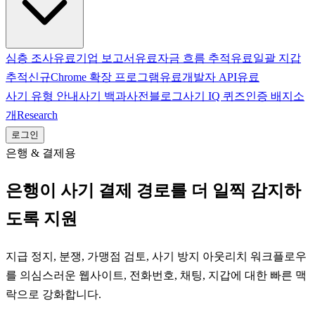
심층 조사
유료
기업 보고서
유료
자금 흐름 추적
유료
일괄 지갑
추적
신규
Chrome 확장 프로그램
유료
개발자 API
유료
사기 유형 안내
사기 백과사전
블로그
사기 IQ 퀴즈
인증 배지
소
개
Research
로그인
은행 & 결제용
은행이 사기 결제 경로를 더 일찍 감지하
도록 지원
지급 정지, 분쟁, 가맹점 검토, 사기 방지 아웃리치 워크플로우
를 의심스러운 웹사이트, 전화번호, 채팅, 지갑에 대한 빠른 맥
락으로 강화합니다.