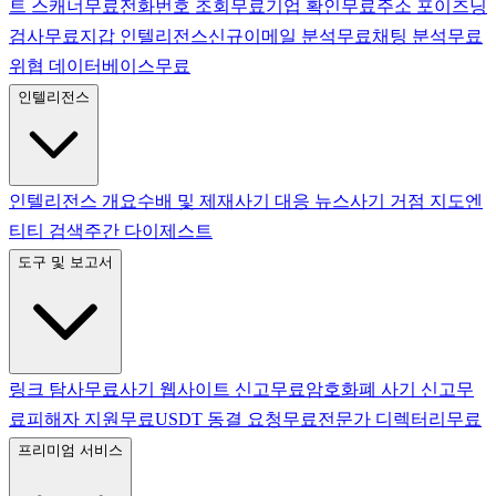
트 스캐너
무료
전화번호 조회
무료
기업 확인
무료
주소 포이즈닝
검사
무료
지갑 인텔리전스
신규
이메일 분석
무료
채팅 분석
무료
위협 데이터베이스
무료
인텔리전스
인텔리전스 개요
수배 및 제재
사기 대응 뉴스
사기 거점 지도
엔
티티 검색
주간 다이제스트
도구 및 보고서
링크 탐사
무료
사기 웹사이트 신고
무료
암호화폐 사기 신고
무
료
피해자 지원
무료
USDT 동결 요청
무료
전문가 디렉터리
무료
프리미엄 서비스