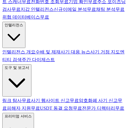
트 스캐너
무료
전화번호 조회
무료
기업 확인
무료
주소 포이즈닝
검사
무료
지갑 인텔리전스
신규
이메일 분석
무료
채팅 분석
무료
위협 데이터베이스
무료
인텔리전스
인텔리전스 개요
수배 및 제재
사기 대응 뉴스
사기 거점 지도
엔
티티 검색
주간 다이제스트
도구 및 보고서
링크 탐사
무료
사기 웹사이트 신고
무료
암호화폐 사기 신고
무
료
피해자 지원
무료
USDT 동결 요청
무료
전문가 디렉터리
무료
프리미엄 서비스