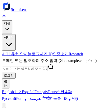
ScamLens
홈
제품
서비스
사기 유형 안내
블로그
사기 IQ
인증
소개
Research
도메인 또는 암호화폐 주소 입력 (예: example.com, 0x...)
로그인
ko
English
中文
Español
Français
Deutsch
日本語
Русский
Português
العربية
हिन्दी
한국어
Tiếng Việt