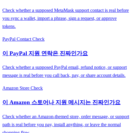
Check whether a supposed MetaMask support contact is real before
you sync a wallet, import a phrase, sign a request, or approve
tokens.
PayPal Contact Check
이 PayPal 지원 연락은 진짜인가요
Check whether a supposed PayPal email, refund notice, or support
message is real before you call back, pay, or share account details.
Amazon Store Check
이 Amazon 스토어나 지원 메시지는 진짜인가요
Check whether an Amazon-themed store, order message, or support
path is real before you pay, install anything, or leave the normal
shopping flow.