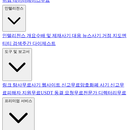
위협 데이터베이스
무료
인텔리전스
인텔리전스 개요
수배 및 제재
사기 대응 뉴스
사기 거점 지도
엔
티티 검색
주간 다이제스트
도구 및 보고서
링크 탐사
무료
사기 웹사이트 신고
무료
암호화폐 사기 신고
무
료
피해자 지원
무료
USDT 동결 요청
무료
전문가 디렉터리
무료
프리미엄 서비스