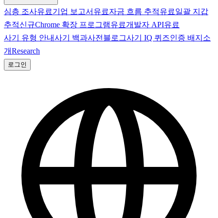
심층 조사
유료
기업 보고서
유료
자금 흐름 추적
유료
일괄 지갑
추적
신규
Chrome 확장 프로그램
유료
개발자 API
유료
사기 유형 안내
사기 백과사전
블로그
사기 IQ 퀴즈
인증 배지
소
개
Research
로그인