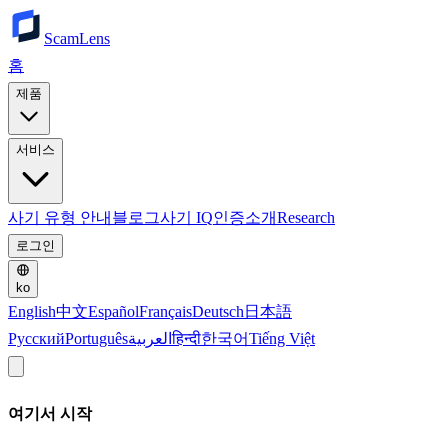
ScamLens
홈
제품
서비스
사기 유형 안내
블로그
사기 IQ
인증
소개
Research
로그인
ko
English
中文
Español
Français
Deutsch
日本語
Русский
Português
العربية
हिन्दी
한국어
Tiếng Việt
여기서 시작