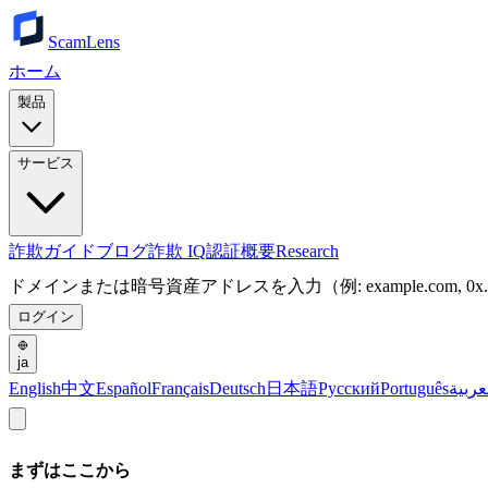
ScamLens
ホーム
製品
サービス
詐欺ガイド
ブログ
詐欺 IQ
認証
概要
Research
ドメインまたは暗号資産アドレスを入力（例: example.com, 0x.
ログイン
ja
English
中文
Español
Français
Deutsch
日本語
Русский
Português
عربية
まずはここから