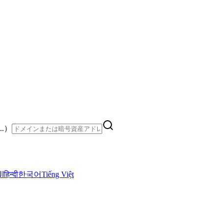
..）
ال
हिन्दी
한국어
Tiếng Việt