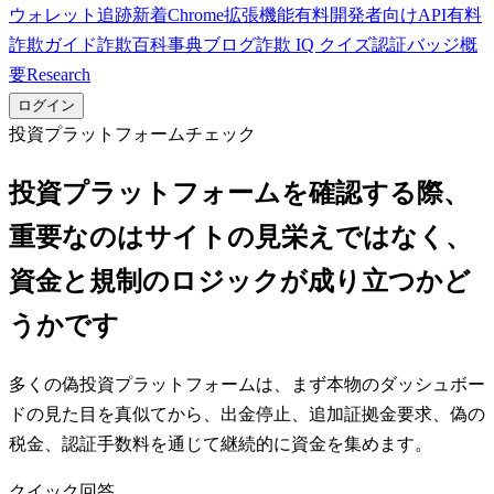
ウォレット追跡
新着
Chrome拡張機能
有料
開発者向けAPI
有料
詐欺ガイド
詐欺百科事典
ブログ
詐欺 IQ クイズ
認証バッジ
概
要
Research
ログイン
投資プラットフォームチェック
投資プラットフォームを確認する際、
重要なのはサイトの見栄えではなく、
資金と規制のロジックが成り立つかど
うかです
多くの偽投資プラットフォームは、まず本物のダッシュボー
ドの見た目を真似てから、出金停止、追加証拠金要求、偽の
税金、認証手数料を通じて継続的に資金を集めます。
クイック回答