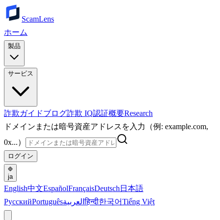
ScamLens
ホーム
製品
サービス
詐欺ガイド
ブログ
詐欺 IQ
認証
概要
Research
ドメインまたは暗号資産アドレスを入力（例: example.com,
0x...）
ログイン
ja
English
中文
Español
Français
Deutsch
日本語
Русский
Português
العربية
हिन्दी
한국어
Tiếng Việt