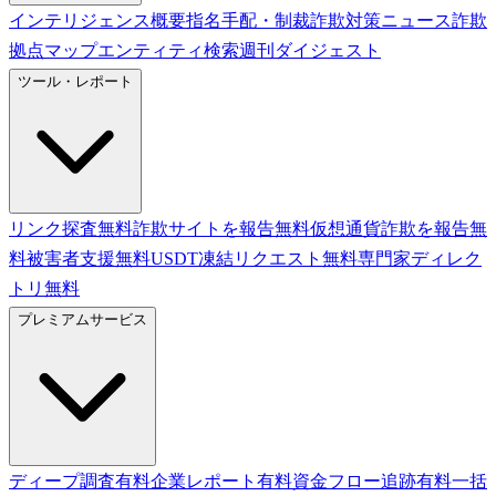
インテリジェンス概要
指名手配・制裁
詐欺対策ニュース
詐欺
拠点マップ
エンティティ検索
週刊ダイジェスト
ツール・レポート
リンク探査
無料
詐欺サイトを報告
無料
仮想通貨詐欺を報告
無
料
被害者支援
無料
USDT凍結リクエスト
無料
専門家ディレク
トリ
無料
プレミアムサービス
ディープ調査
有料
企業レポート
有料
資金フロー追跡
有料
一括