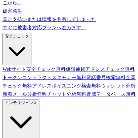
こから。
被害発生
既に支払いまたは情報を共有してしまった
すぐに被害者対応プランへ進みます。
安全チェック
Webサイト安全チェック
無料
仮想通貨アドレスチェック
無料
トークンコントラクトスキャナー
無料
電話番号検索
無料
企業
チェック
無料
アドレスポイズニング検査
無料
ウォレット分析
新着
メール分析
無料
チャット分析
無料
脅威データベース
無料
インテリジェンス