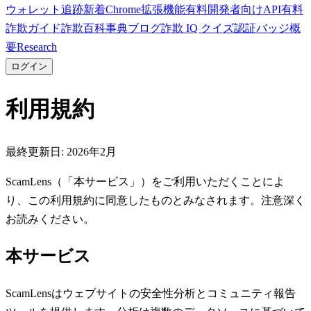
ウォレット追跡
新着
Chrome拡張機能
有料
開発者向けAPI
有料
詐欺ガイド
詐欺百科事典
ブログ
詐欺 IQ クイズ
認証バッジ
概
要
Research
ログイン
利用規約
最終更新日: 2026年2月
ScamLens（「本サービス」）をご利用いただくことによ
り、この利用規約に同意したものとみなされます。注意深く
お読みください。
本サービス
ScamLensはウェブサイトの安全性分析とコミュニティ報告