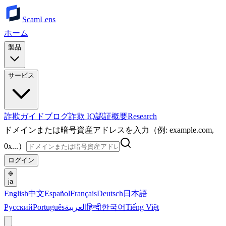
ScamLens
ホーム
製品
サービス
詐欺ガイド
ブログ
詐欺 IQ
認証
概要
Research
ドメインまたは暗号資産アドレスを入力（例: example.com,
0x...）
ログイン
ja
English
中文
Español
Français
Deutsch
日本語
Русский
Português
العربية
हिन्दी
한국어
Tiếng Việt