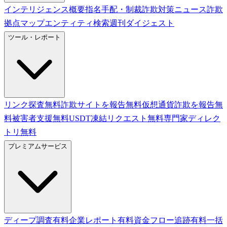
インテリジェンス概要
指名手配・制裁
詐欺対策ニュース
詐欺
拠点マップ
エンティティ検索
週刊ダイジェスト
ツール・レポート
リンク探査
無料
詐欺サイトを報告
無料
仮想通貨詐欺を報告
無
料
被害者支援
無料
USDT凍結リクエスト
無料
専門家ディレク
トリ
無料
プレミアムサービス
ディープ調査
有料
企業レポート
有料
資金フロー追跡
有料
一括