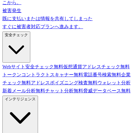
こから。
被害発生
既に支払いまたは情報を共有してしまった
すぐに被害者対応プランへ進みます。
安全チェック
Webサイト安全チェック
無料
仮想通貨アドレスチェック
無料
トークンコントラクトスキャナー
無料
電話番号検索
無料
企業
チェック
無料
アドレスポイズニング検査
無料
ウォレット分析
新着
メール分析
無料
チャット分析
無料
脅威データベース
無料
インテリジェンス