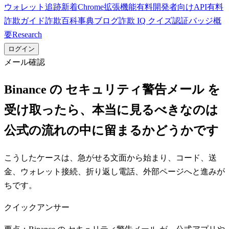
ウォレット追跡
新着
Chrome拡張機能
有料
開発者向けAPI
有料
詐欺ガイド
詐欺百科事典
ブログ
詐欺 IQ クイズ
認証バッジ
概
要
Research
ログイン
メール確認
Binance の セキュリティ警告メール を
受け取ったら、本当に見るべきなのは
公式の流れの中に留まるかどうかです
こうしたケースは、急がせる文面から始まり、コード、送
金、ウォレット接続、折り返し電話、外部ページへと進みが
ちです。
クイックアンサー