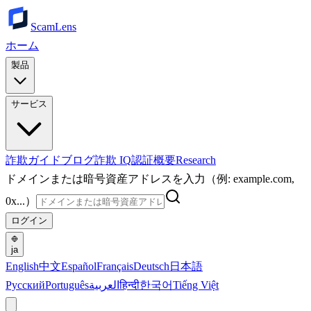
ScamLens
ホーム
製品
サービス
詐欺ガイド
ブログ
詐欺 IQ
認証
概要
Research
ドメインまたは暗号資産アドレスを入力（例: example.com,
0x...）
ログイン
ja
English
中文
Español
Français
Deutsch
日本語
Русский
Português
العربية
हिन्दी
한국어
Tiếng Việt