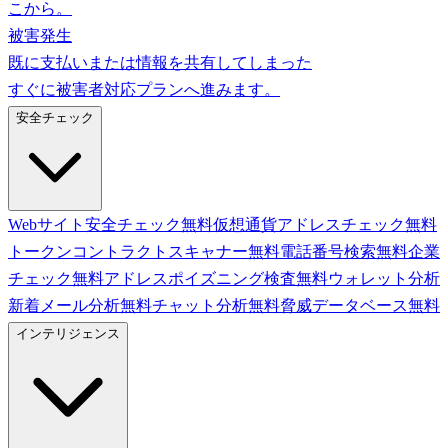
こから。
被害発生
既に支払いまたは情報を共有してしまった
すぐに被害者対応プランへ進みます。
安全チェック
Webサイト安全チェック
無料
仮想通貨アドレスチェック
無料
トークンコントラクトスキャナー
無料
電話番号検索
無料
企業
チェック
無料
アドレスポイズニング検査
無料
ウォレット分析
新着
メール分析
無料
チャット分析
無料
脅威データベース
無料
インテリジェンス