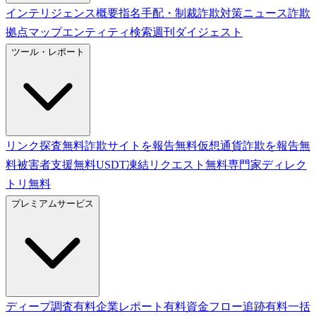
インテリジェンス概要
指名手配・制裁
詐欺対策ニュース
詐欺
拠点マップ
エンティティ検索
週刊ダイジェスト
ツール・レポート
リンク探査
無料
詐欺サイトを報告
無料
仮想通貨詐欺を報告
無
料
被害者支援
無料
USDT凍結リクエスト
無料
専門家ディレク
トリ
無料
プレミアムサービス
ディープ調査
有料
企業レポート
有料
資金フロー追跡
有料
一括