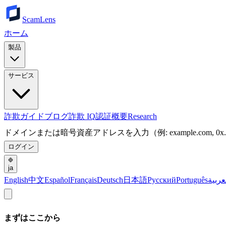
ScamLens
ホーム
製品
サービス
詐欺ガイド
ブログ
詐欺 IQ
認証
概要
Research
ドメインまたは暗号資産アドレスを入力（例: example.com, 0x.
ログイン
ja
English
中文
Español
Français
Deutsch
日本語
Русский
Português
عربية
まずはここから