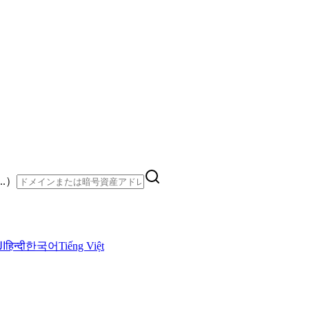
..）
ال
हिन्दी
한국어
Tiếng Việt