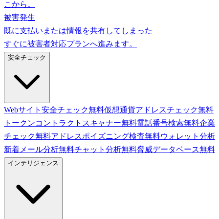
こから。
被害発生
既に支払いまたは情報を共有してしまった
すぐに被害者対応プランへ進みます。
安全チェック
Webサイト安全チェック
無料
仮想通貨アドレスチェック
無料
トークンコントラクトスキャナー
無料
電話番号検索
無料
企業
チェック
無料
アドレスポイズニング検査
無料
ウォレット分析
新着
メール分析
無料
チャット分析
無料
脅威データベース
無料
インテリジェンス