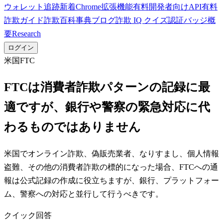
ウォレット追跡
新着
Chrome拡張機能
有料
開発者向けAPI
有料
詐欺ガイド
詐欺百科事典
ブログ
詐欺 IQ クイズ
認証バッジ
概
要
Research
ログイン
米国FTC
FTCは消費者詐欺パターンの記録に最
適ですが、銀行や警察の緊急対応に代
わるものではありません
米国でオンライン詐欺、偽販売業者、なりすまし、個人情報
盗難、その他の消費者詐欺の標的になった場合、FTCへの通
報は公式記録の作成に役立ちますが、銀行、プラットフォー
ム、警察への対応と並行して行うべきです。
クイック回答