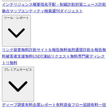
インテリジェンス概要
指名手配・制裁
詐欺対策ニュース
詐欺
拠点マップ
エンティティ検索
週刊ダイジェスト
ツール・レポート
リンク探査
無料
詐欺サイトを報告
無料
仮想通貨詐欺を報告
無
料
被害者支援
無料
USDT凍結リクエスト
無料
専門家ディレク
トリ
無料
プレミアムサービス
ディープ調査
有料
企業レポート
有料
資金フロー追跡
有料
一括