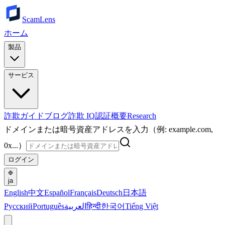
ScamLens
ホーム
製品
サービス
詐欺ガイド
ブログ
詐欺 IQ
認証
概要
Research
ドメインまたは暗号資産アドレスを入力（例: example.com,
0x...）
ログイン
ja
English
中文
Español
Français
Deutsch
日本語
Русский
Português
العربية
हिन्दी
한국어
Tiếng Việt