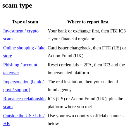
scam type
Type of scam
Where to report first
Investment / crypto
Your bank or exchange first, then FBI IC3
scam
+ your financial regulator
Online shopping / fake
Card issuer chargeback, then FTC (US) or
store
Action Fraud (UK)
Phishing / account
Reset credentials + 2FA, then IC3 and the
takeover
impersonated platform
Impersonation (bank /
The real institution, then your national
govt / support)
fraud agency
Romance / relationship
IC3 (US) or Action Fraud (UK), plus the
scam
platform where you met
Outside the US / UK /
Use your own country’s official channels
HK
below