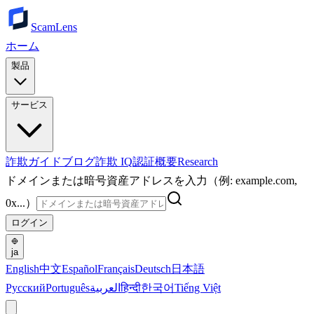
ScamLens
ホーム
製品
サービス
詐欺ガイド
ブログ
詐欺 IQ
認証
概要
Research
ドメインまたは暗号資産アドレスを入力（例: example.com,
0x...）
ログイン
ja
English
中文
Español
Français
Deutsch
日本語
Русский
Português
العربية
हिन्दी
한국어
Tiếng Việt