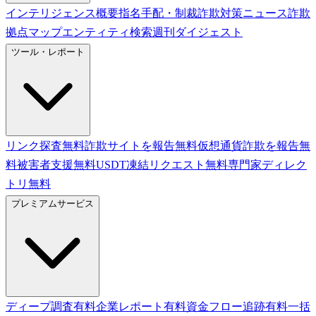
インテリジェンス概要
指名手配・制裁
詐欺対策ニュース
詐欺
拠点マップ
エンティティ検索
週刊ダイジェスト
ツール・レポート
リンク探査
無料
詐欺サイトを報告
無料
仮想通貨詐欺を報告
無
料
被害者支援
無料
USDT凍結リクエスト
無料
専門家ディレク
トリ
無料
プレミアムサービス
ディープ調査
有料
企業レポート
有料
資金フロー追跡
有料
一括