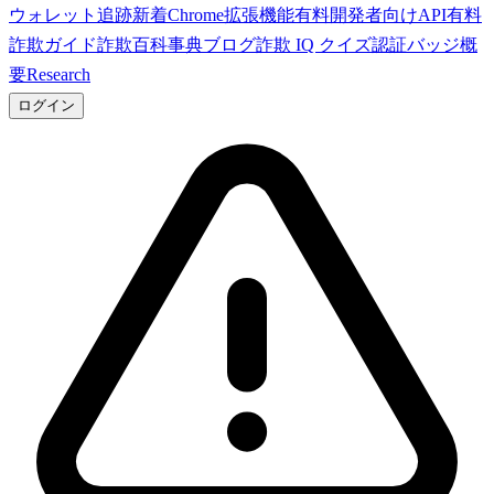
ウォレット追跡
新着
Chrome拡張機能
有料
開発者向けAPI
有料
詐欺ガイド
詐欺百科事典
ブログ
詐欺 IQ クイズ
認証バッジ
概
要
Research
ログイン