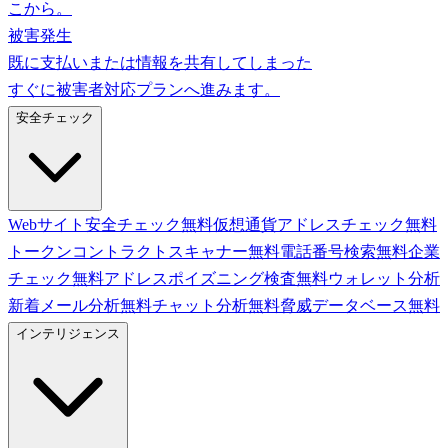
こから。
被害発生
既に支払いまたは情報を共有してしまった
すぐに被害者対応プランへ進みます。
安全チェック
Webサイト安全チェック
無料
仮想通貨アドレスチェック
無料
トークンコントラクトスキャナー
無料
電話番号検索
無料
企業
チェック
無料
アドレスポイズニング検査
無料
ウォレット分析
新着
メール分析
無料
チャット分析
無料
脅威データベース
無料
インテリジェンス