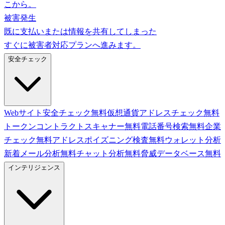
こから。
被害発生
既に支払いまたは情報を共有してしまった
すぐに被害者対応プランへ進みます。
安全チェック
Webサイト安全チェック
無料
仮想通貨アドレスチェック
無料
トークンコントラクトスキャナー
無料
電話番号検索
無料
企業
チェック
無料
アドレスポイズニング検査
無料
ウォレット分析
新着
メール分析
無料
チャット分析
無料
脅威データベース
無料
インテリジェンス