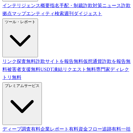
インテリジェンス概要
指名手配・制裁
詐欺対策ニュース
詐欺
拠点マップ
エンティティ検索
週刊ダイジェスト
ツール・レポート
リンク探査
無料
詐欺サイトを報告
無料
仮想通貨詐欺を報告
無
料
被害者支援
無料
USDT凍結リクエスト
無料
専門家ディレク
トリ
無料
プレミアムサービス
ディープ調査
有料
企業レポート
有料
資金フロー追跡
有料
一括