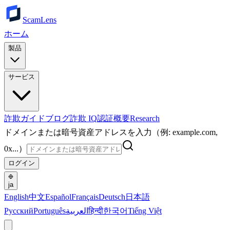
ScamLens
ホーム
製品
サービス
詐欺ガイド
ブログ
詐欺 IQ
認証
概要
Research
ドメインまたは暗号資産アドレスを入力（例: example.com,
0x...）
ログイン
ja
English
中文
Español
Français
Deutsch
日本語
Русский
Português
العربية
हिन्दी
한국어
Tiếng Việt