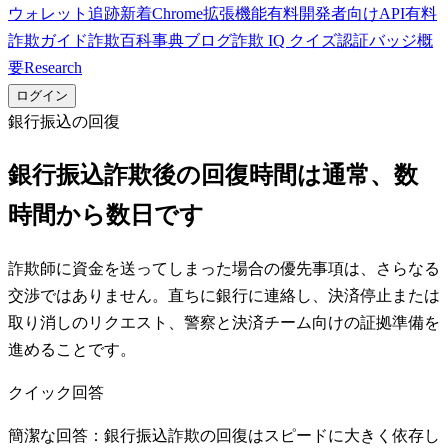
ウォレット追跡
新着
Chrome拡張機能
有料
開発者向けAPI
有料
詐欺ガイド
詐欺百科事典
ブログ
詐欺 IQ クイズ
認証バッジ
概
要
Research
ログイン
銀行振込の回復
銀行振込詐欺後の回復時間は通常、数
時間から数日です
詐欺師に資金を送ってしまった場合の優先事項は、さらなる
交渉ではありません。直ちに銀行に連絡し、決済停止または
取り消しのリクエスト、警察と決済チーム向けの証拠準備を
進めることです。
クイック回答
簡潔な回答：銀行振込詐欺の回復はスピードに大きく依存し