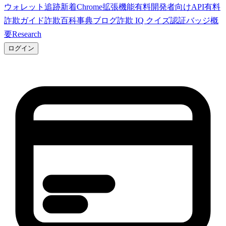
ウォレット追跡
新着
Chrome拡張機能
有料
開発者向けAPI
有料
詐欺ガイド
詐欺百科事典
ブログ
詐欺 IQ クイズ
認証バッジ
概
要
Research
ログイン