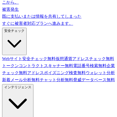
こから。
被害発生
既に支払いまたは情報を共有してしまった
すぐに被害者対応プランへ進みます。
安全チェック
Webサイト安全チェック
無料
仮想通貨アドレスチェック
無料
トークンコントラクトスキャナー
無料
電話番号検索
無料
企業
チェック
無料
アドレスポイズニング検査
無料
ウォレット分析
新着
メール分析
無料
チャット分析
無料
脅威データベース
無料
インテリジェンス