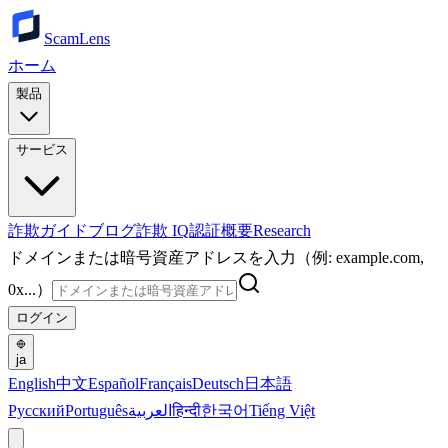
ScamLens
ホーム
製品
サービス
詐欺ガイド
ブログ
詐欺 IQ
認証
概要
Research
ドメインまたは暗号資産アドレスを入力（例: example.com,
0x...）
ログイン
ja
English
中文
Español
Français
Deutsch
日本語
Русский
Português
العربية
हिन्दी
한국어
Tiếng Việt