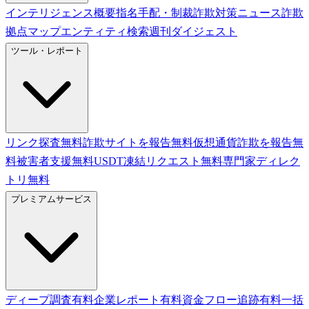
インテリジェンス概要
指名手配・制裁
詐欺対策ニュース
詐欺
拠点マップ
エンティティ検索
週刊ダイジェスト
ツール・レポート
リンク探査
無料
詐欺サイトを報告
無料
仮想通貨詐欺を報告
無
料
被害者支援
無料
USDT凍結リクエスト
無料
専門家ディレク
トリ
無料
プレミアムサービス
ディープ調査
有料
企業レポート
有料
資金フロー追跡
有料
一括