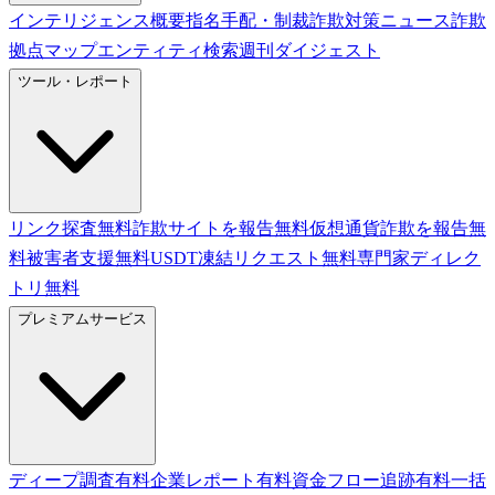
インテリジェンス概要
指名手配・制裁
詐欺対策ニュース
詐欺
拠点マップ
エンティティ検索
週刊ダイジェスト
ツール・レポート
リンク探査
無料
詐欺サイトを報告
無料
仮想通貨詐欺を報告
無
料
被害者支援
無料
USDT凍結リクエスト
無料
専門家ディレク
トリ
無料
プレミアムサービス
ディープ調査
有料
企業レポート
有料
資金フロー追跡
有料
一括