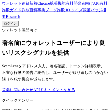
ウォレット追跡
新着
Chrome拡張機能
有料
開発者向けAPI
有料
詐欺ガイド
詐欺百科事典
ブログ
詐欺 IQ クイズ
認証バッジ
概
要
Research
ログイン
ウォレット製品向け
署名前にウォレットユーザーにより良
いリスクシグナルを提供
ScamLensをアドレス入力、署名確認、トークン詳細表示、
不審な行動の警告に統合し、ユーザーが取り返しのつかない
誤りを犯す機会を減らします。
営業に問い合わせ
APIドキュメントを見る
クイックアンサー