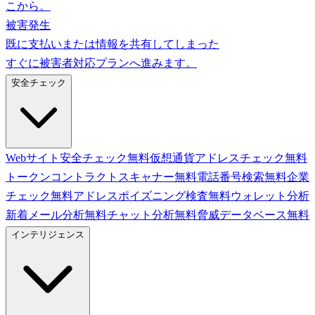
こから。
被害発生
既に支払いまたは情報を共有してしまった
すぐに被害者対応プランへ進みます。
安全チェック
Webサイト安全チェック
無料
仮想通貨アドレスチェック
無料
トークンコントラクトスキャナー
無料
電話番号検索
無料
企業
チェック
無料
アドレスポイズニング検査
無料
ウォレット分析
新着
メール分析
無料
チャット分析
無料
脅威データベース
無料
インテリジェンス