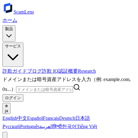
ScamLens
ホーム
製品
サービス
詐欺ガイド
ブログ
詐欺 IQ
認証
概要
Research
ドメインまたは暗号資産アドレスを入力（例: example.com,
0x...）
ログイン
ja
English
中文
Español
Français
Deutsch
日本語
Русский
Português
العربية
हिन्दी
한국어
Tiếng Việt