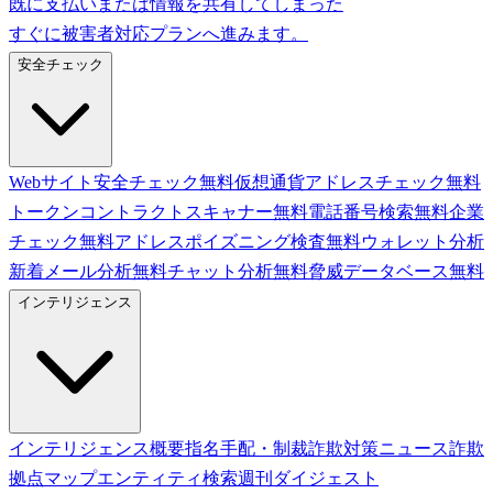
既に支払いまたは情報を共有してしまった
すぐに被害者対応プランへ進みます。
安全チェック
Webサイト安全チェック
無料
仮想通貨アドレスチェック
無料
トークンコントラクトスキャナー
無料
電話番号検索
無料
企業
チェック
無料
アドレスポイズニング検査
無料
ウォレット分析
新着
メール分析
無料
チャット分析
無料
脅威データベース
無料
インテリジェンス
インテリジェンス概要
指名手配・制裁
詐欺対策ニュース
詐欺
拠点マップ
エンティティ検索
週刊ダイジェスト