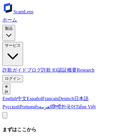
ScamLens
ホーム
製品
サービス
詐欺ガイド
ブログ
詐欺 IQ
認証
概要
Research
ログイン
ja
English
中文
Español
Français
Deutsch
日本語
Русский
Português
العربية
हिन्दी
한국어
Tiếng Việt
まずはここから