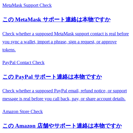
MetaMask Support Check
この MetaMask サポート連絡は本物ですか
Check whether a supposed MetaMask support contact is real before
you sync a wallet, import a phrase, sign a request, or approve
tokens.
PayPal Contact Check
この PayPal サポート連絡は本物ですか
Check whether a supposed PayPal email, refund notice, or support
message is real before you call back, pay, or share account details.
Amazon Store Check
この Amazon 店舗やサポート連絡は本物ですか