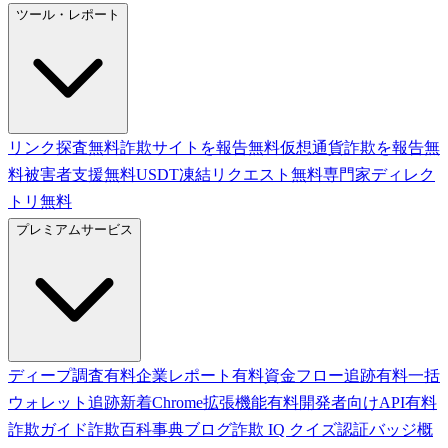
ツール・レポート
リンク探査
無料
詐欺サイトを報告
無料
仮想通貨詐欺を報告
無
料
被害者支援
無料
USDT凍結リクエスト
無料
専門家ディレク
トリ
無料
プレミアムサービス
ディープ調査
有料
企業レポート
有料
資金フロー追跡
有料
一括
ウォレット追跡
新着
Chrome拡張機能
有料
開発者向けAPI
有料
詐欺ガイド
詐欺百科事典
ブログ
詐欺 IQ クイズ
認証バッジ
概