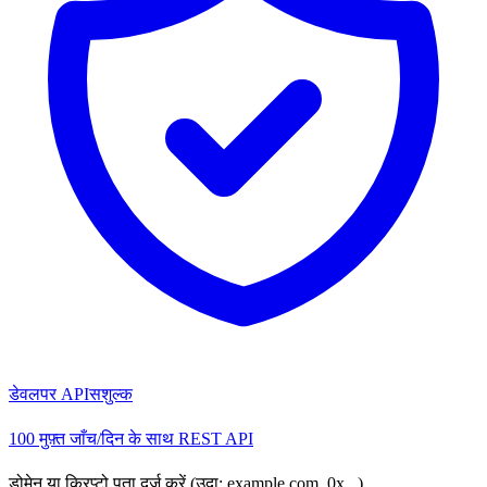
डेवलपर API
सशुल्क
100 मुफ़्त जाँच/दिन के साथ REST API
डोमेन या क्रिप्टो पता दर्ज करें (उदा: example.com, 0x...)