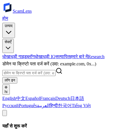
ScamLens
होम
उत्पाद
सेवाएँ
धोखाधड़ी गाइड
ब्लॉग
धोखाधड़ी IQ
सत्यापित
हमारे बारे में
Research
डोमेन या क्रिप्टो पता दर्ज करें (उदा: example.com, 0x...)
लॉग इन
hi
English
中文
Español
Français
Deutsch
日本語
Русский
Português
العربية
हिन्दी
한국어
Tiếng Việt
यहाँ से शुरू करें