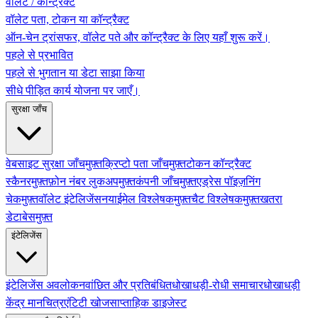
वॉलेट / कॉन्ट्रैक्ट
वॉलेट पता, टोकन या कॉन्ट्रैक्ट
ऑन-चेन ट्रांसफर, वॉलेट पते और कॉन्ट्रैक्ट के लिए यहाँ शुरू करें।
पहले से प्रभावित
पहले से भुगतान या डेटा साझा किया
सीधे पीड़ित कार्य योजना पर जाएँ।
सुरक्षा जाँच
वेबसाइट सुरक्षा जाँच
मुफ़्त
क्रिप्टो पता जाँच
मुफ़्त
टोकन कॉन्ट्रैक्ट
स्कैनर
मुफ़्त
फ़ोन नंबर लुकअप
मुफ़्त
कंपनी जाँच
मुफ़्त
एड्रेस पॉइज़निंग
चेक
मुफ़्त
वॉलेट इंटेलिजेंस
नया
ईमेल विश्लेषक
मुफ़्त
चैट विश्लेषक
मुफ़्त
खतरा
डेटाबेस
मुफ़्त
इंटेलिजेंस
इंटेलिजेंस अवलोकन
वांछित और प्रतिबंधित
धोखाधड़ी-रोधी समाचार
धोखाधड़ी
केंद्र मानचित्र
एंटिटी खोज
साप्ताहिक डाइजेस्ट