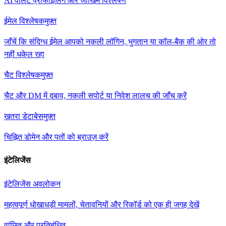
AI वॉलेट प्रोफाइलिंग और जोखिम विश्लेषण
ईमेल विश्लेषक
मुफ़्त
जाँचें कि संदिग्ध ईमेल आपको नकली लॉगिन, भुगतान या कॉल-बैक की ओर तो
नहीं धकेल रहा
चैट विश्लेषक
मुफ़्त
चैट और DM में दबाव, नकली सपोर्ट या निवेश लालच की जाँच करें
खतरा डेटाबेस
मुफ़्त
चिह्नित डोमेन और पतों को ब्राउज़ करें
इंटेलिजेंस
इंटेलिजेंस अवलोकन
महत्वपूर्ण धोखाधड़ी मामलों, चेतावनियों और रिकॉर्ड को एक ही जगह देखें
वांछित और प्रतिबंधित