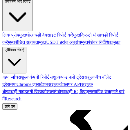
उपकरण और रिपोर्ट
लिंक प्रोब
मुफ़्त
धोखाधड़ी वेबसाइट रिपोर्ट करें
मुफ़्त
क्रिप्टो धोखाधड़ी रिपोर्ट
करें
मुफ़्त
पीड़ित सहायता
मुफ़्त
USDT फ़्रीज़ अनुरोध
मुफ़्त
पेशेवर निर्देशिका
मुफ़्त
प्रीमियम सेवाएँ
गहन जाँच
सशुल्क
कंपनी रिपोर्ट
सशुल्क
फंड फ्लो ट्रेस
सशुल्क
बैच वॉलेट
ट्रेस
नया
Chrome एक्सटेंशन
सशुल्क
डेवलपर API
सशुल्क
धोखाधड़ी गाइड
ठगी विश्वकोश
ब्लॉग
धोखाधड़ी IQ क्विज़
सत्यापित बैज
हमारे बारे
में
Research
लॉग इन