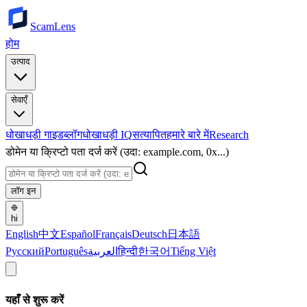
ScamLens
होम
उत्पाद
सेवाएँ
धोखाधड़ी गाइड
ब्लॉग
धोखाधड़ी IQ
सत्यापित
हमारे बारे में
Research
डोमेन या क्रिप्टो पता दर्ज करें (उदा: example.com, 0x...)
लॉग इन
hi
English
中文
Español
Français
Deutsch
日本語
Русский
Português
العربية
हिन्दी
한국어
Tiếng Việt
यहाँ से शुरू करें