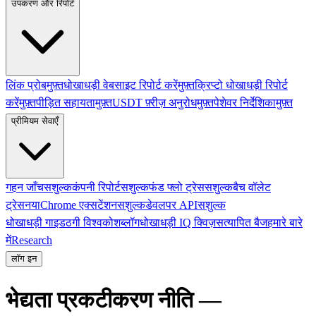
उपकरण और रिपोर्ट
लिंक प्रोब
मुफ़्त
धोखाधड़ी वेबसाइट रिपोर्ट करें
मुफ़्त
क्रिप्टो धोखाधड़ी रिपोर्ट
करें
मुफ़्त
पीड़ित सहायता
मुफ़्त
USDT फ़्रीज़ अनुरोध
मुफ़्त
पेशेवर निर्देशिका
मुफ़्त
प्रीमियम सेवाएँ
गहन जाँच
सशुल्क
कंपनी रिपोर्ट
सशुल्क
फंड फ्लो ट्रेस
सशुल्क
बैच वॉलेट
ट्रेस
नया
Chrome एक्सटेंशन
सशुल्क
डेवलपर API
सशुल्क
धोखाधड़ी गाइड
ठगी विश्वकोश
ब्लॉग
धोखाधड़ी IQ क्विज़
सत्यापित बैज
हमारे बारे
में
Research
लॉग इन
भेद्यता प्रकटीकरण नीति —