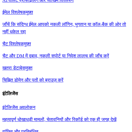
AI वॉलेट प्रोफाइलिंग और जोखिम विश्लेषण
ईमेल विश्लेषक
मुफ़्त
जाँचें कि संदिग्ध ईमेल आपको नकली लॉगिन, भुगतान या कॉल-बैक की ओर तो
नहीं धकेल रहा
चैट विश्लेषक
मुफ़्त
चैट और DM में दबाव, नकली सपोर्ट या निवेश लालच की जाँच करें
खतरा डेटाबेस
मुफ़्त
चिह्नित डोमेन और पतों को ब्राउज़ करें
इंटेलिजेंस
इंटेलिजेंस अवलोकन
महत्वपूर्ण धोखाधड़ी मामलों, चेतावनियों और रिकॉर्ड को एक ही जगह देखें
वांछित और प्रतिबंधित