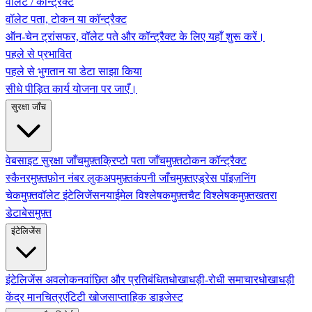
वॉलेट / कॉन्ट्रैक्ट
वॉलेट पता, टोकन या कॉन्ट्रैक्ट
ऑन-चेन ट्रांसफर, वॉलेट पते और कॉन्ट्रैक्ट के लिए यहाँ शुरू करें।
पहले से प्रभावित
पहले से भुगतान या डेटा साझा किया
सीधे पीड़ित कार्य योजना पर जाएँ।
सुरक्षा जाँच
वेबसाइट सुरक्षा जाँच
मुफ़्त
क्रिप्टो पता जाँच
मुफ़्त
टोकन कॉन्ट्रैक्ट
स्कैनर
मुफ़्त
फ़ोन नंबर लुकअप
मुफ़्त
कंपनी जाँच
मुफ़्त
एड्रेस पॉइज़निंग
चेक
मुफ़्त
वॉलेट इंटेलिजेंस
नया
ईमेल विश्लेषक
मुफ़्त
चैट विश्लेषक
मुफ़्त
खतरा
डेटाबेस
मुफ़्त
इंटेलिजेंस
इंटेलिजेंस अवलोकन
वांछित और प्रतिबंधित
धोखाधड़ी-रोधी समाचार
धोखाधड़ी
केंद्र मानचित्र
एंटिटी खोज
साप्ताहिक डाइजेस्ट