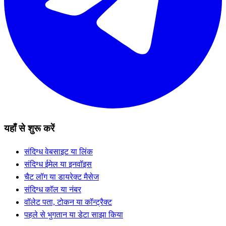
यहाँ से शुरू करें
संदिग्ध वेबसाइट या लिंक
संदिग्ध ईमेल या इनवॉइस
चैट लॉग या डायरेक्ट मैसेज
संदिग्ध कॉल या नंबर
वॉलेट पता, टोकन या कॉन्ट्रैक्ट
पहले से भुगतान या डेटा साझा किया