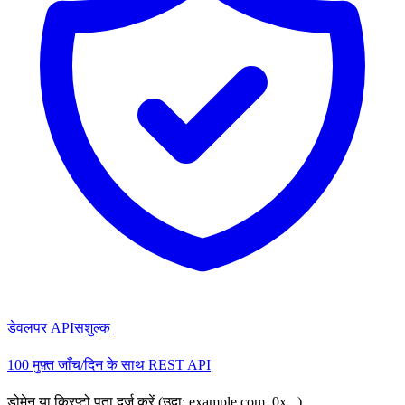
डेवलपर API
सशुल्क
100 मुफ़्त जाँच/दिन के साथ REST API
डोमेन या क्रिप्टो पता दर्ज करें (उदा: example.com, 0x...)