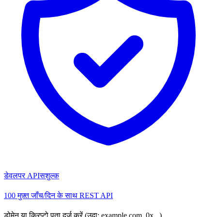
डेवलपर API
सशुल्क
100 मुफ़्त जाँच/दिन के साथ REST API
डोमेन या क्रिप्टो पता दर्ज करें (उदा: example.com, 0x...)