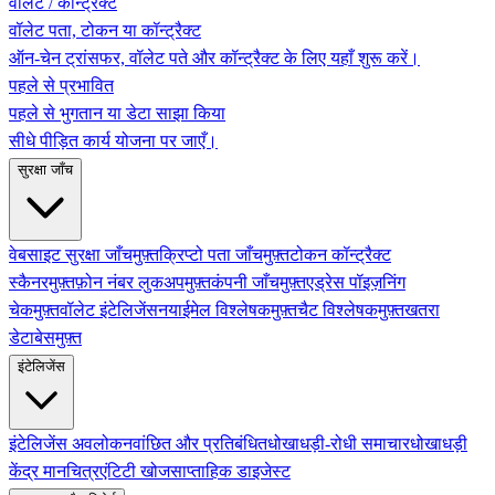
वॉलेट / कॉन्ट्रैक्ट
वॉलेट पता, टोकन या कॉन्ट्रैक्ट
ऑन-चेन ट्रांसफर, वॉलेट पते और कॉन्ट्रैक्ट के लिए यहाँ शुरू करें।
पहले से प्रभावित
पहले से भुगतान या डेटा साझा किया
सीधे पीड़ित कार्य योजना पर जाएँ।
सुरक्षा जाँच
वेबसाइट सुरक्षा जाँच
मुफ़्त
क्रिप्टो पता जाँच
मुफ़्त
टोकन कॉन्ट्रैक्ट
स्कैनर
मुफ़्त
फ़ोन नंबर लुकअप
मुफ़्त
कंपनी जाँच
मुफ़्त
एड्रेस पॉइज़निंग
चेक
मुफ़्त
वॉलेट इंटेलिजेंस
नया
ईमेल विश्लेषक
मुफ़्त
चैट विश्लेषक
मुफ़्त
खतरा
डेटाबेस
मुफ़्त
इंटेलिजेंस
इंटेलिजेंस अवलोकन
वांछित और प्रतिबंधित
धोखाधड़ी-रोधी समाचार
धोखाधड़ी
केंद्र मानचित्र
एंटिटी खोज
साप्ताहिक डाइजेस्ट