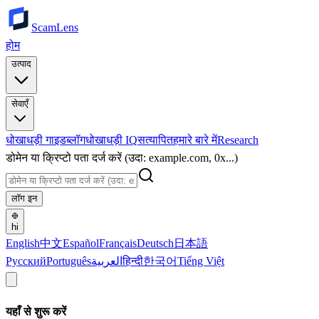
ScamLens
होम
उत्पाद
सेवाएँ
धोखाधड़ी गाइड
ब्लॉग
धोखाधड़ी IQ
सत्यापित
हमारे बारे में
Research
डोमेन या क्रिप्टो पता दर्ज करें (उदा: example.com, 0x...)
लॉग इन
hi
English
中文
Español
Français
Deutsch
日本語
Русский
Português
العربية
हिन्दी
한국어
Tiếng Việt
यहाँ से शुरू करें