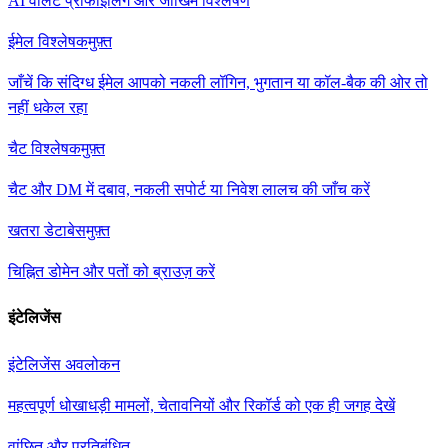
AI वॉलेट प्रोफाइलिंग और जोखिम विश्लेषण
ईमेल विश्लेषक
मुफ़्त
जाँचें कि संदिग्ध ईमेल आपको नकली लॉगिन, भुगतान या कॉल-बैक की ओर तो
नहीं धकेल रहा
चैट विश्लेषक
मुफ़्त
चैट और DM में दबाव, नकली सपोर्ट या निवेश लालच की जाँच करें
खतरा डेटाबेस
मुफ़्त
चिह्नित डोमेन और पतों को ब्राउज़ करें
इंटेलिजेंस
इंटेलिजेंस अवलोकन
महत्वपूर्ण धोखाधड़ी मामलों, चेतावनियों और रिकॉर्ड को एक ही जगह देखें
वांछित और प्रतिबंधित