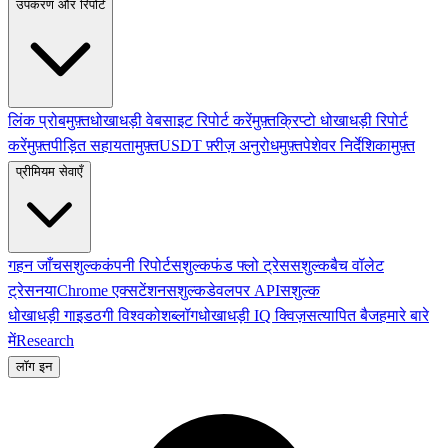
उपकरण और रिपोर्ट
लिंक प्रोब
मुफ़्त
धोखाधड़ी वेबसाइट रिपोर्ट करें
मुफ़्त
क्रिप्टो धोखाधड़ी रिपोर्ट
करें
मुफ़्त
पीड़ित सहायता
मुफ़्त
USDT फ़्रीज़ अनुरोध
मुफ़्त
पेशेवर निर्देशिका
मुफ़्त
प्रीमियम सेवाएँ
गहन जाँच
सशुल्क
कंपनी रिपोर्ट
सशुल्क
फंड फ्लो ट्रेस
सशुल्क
बैच वॉलेट
ट्रेस
नया
Chrome एक्सटेंशन
सशुल्क
डेवलपर API
सशुल्क
धोखाधड़ी गाइड
ठगी विश्वकोश
ब्लॉग
धोखाधड़ी IQ क्विज़
सत्यापित बैज
हमारे बारे
में
Research
लॉग इन