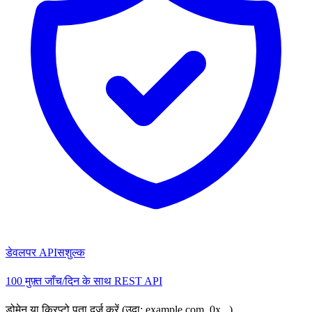
डेवलपर API
सशुल्क
100 मुफ़्त जाँच/दिन के साथ REST API
डोमेन या क्रिप्टो पता दर्ज करें (उदा: example.com, 0x...)