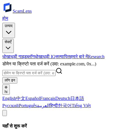
ScamLens
होम
उत्पाद
सेवाएँ
धोखाधड़ी गाइड
ब्लॉग
धोखाधड़ी IQ
सत्यापित
हमारे बारे में
Research
डोमेन या क्रिप्टो पता दर्ज करें (उदा: example.com, 0x...)
लॉग इन
hi
English
中文
Español
Français
Deutsch
日本語
Русский
Português
العربية
हिन्दी
한국어
Tiếng Việt
यहाँ से शुरू करें