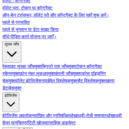
वॉलेट / कॉन्ट्रैक्ट
वॉलेट पता, टोकन या कॉन्ट्रैक्ट
ऑन-चेन ट्रांसफर, वॉलेट पते और कॉन्ट्रैक्ट के लिए यहाँ शुरू करें।
पहले से प्रभावित
पहले से भुगतान या डेटा साझा किया
सीधे पीड़ित कार्य योजना पर जाएँ।
सुरक्षा जाँच
वेबसाइट सुरक्षा जाँच
मुफ़्त
क्रिप्टो पता जाँच
मुफ़्त
टोकन कॉन्ट्रैक्ट
स्कैनर
मुफ़्त
फ़ोन नंबर लुकअप
मुफ़्त
कंपनी जाँच
मुफ़्त
एड्रेस पॉइज़निंग
चेक
मुफ़्त
वॉलेट इंटेलिजेंस
नया
ईमेल विश्लेषक
मुफ़्त
चैट विश्लेषक
मुफ़्त
खतरा
डेटाबेस
मुफ़्त
इंटेलिजेंस
इंटेलिजेंस अवलोकन
वांछित और प्रतिबंधित
धोखाधड़ी-रोधी समाचार
धोखाधड़ी
केंद्र मानचित्र
एंटिटी खोज
साप्ताहिक डाइजेस्ट