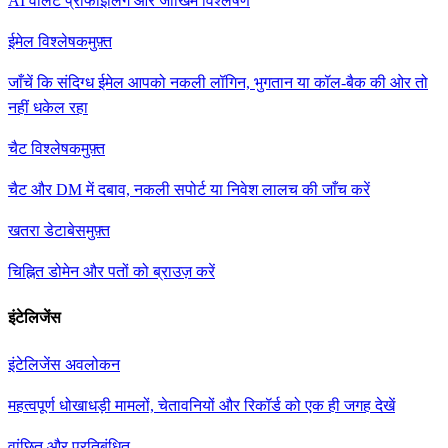
AI वॉलेट प्रोफाइलिंग और जोखिम विश्लेषण
ईमेल विश्लेषक
मुफ़्त
जाँचें कि संदिग्ध ईमेल आपको नकली लॉगिन, भुगतान या कॉल-बैक की ओर तो
नहीं धकेल रहा
चैट विश्लेषक
मुफ़्त
चैट और DM में दबाव, नकली सपोर्ट या निवेश लालच की जाँच करें
खतरा डेटाबेस
मुफ़्त
चिह्नित डोमेन और पतों को ब्राउज़ करें
इंटेलिजेंस
इंटेलिजेंस अवलोकन
महत्वपूर्ण धोखाधड़ी मामलों, चेतावनियों और रिकॉर्ड को एक ही जगह देखें
वांछित और प्रतिबंधित