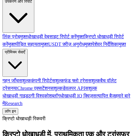
उपकरण और रिपोर्ट
लिंक प्रोब
मुफ़्त
धोखाधड़ी वेबसाइट रिपोर्ट करें
मुफ़्त
क्रिप्टो धोखाधड़ी रिपोर्ट
करें
मुफ़्त
पीड़ित सहायता
मुफ़्त
USDT फ़्रीज़ अनुरोध
मुफ़्त
पेशेवर निर्देशिका
मुफ़्त
प्रीमियम सेवाएँ
गहन जाँच
सशुल्क
कंपनी रिपोर्ट
सशुल्क
फंड फ्लो ट्रेस
सशुल्क
बैच वॉलेट
ट्रेस
नया
Chrome एक्सटेंशन
सशुल्क
डेवलपर API
सशुल्क
धोखाधड़ी गाइड
ठगी विश्वकोश
ब्लॉग
धोखाधड़ी IQ क्विज़
सत्यापित बैज
हमारे बारे
में
Research
लॉग इन
क्रिप्टो धोखाधड़ी रिकवरी
क्रिप्टो धोखाधड़ी में, प्राथमिकता एक और ट्रांसफ़र