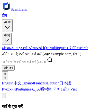
ScamLens
होम
उत्पाद
सेवाएँ
धोखाधड़ी गाइड
ब्लॉग
धोखाधड़ी IQ
सत्यापित
हमारे बारे में
Research
डोमेन या क्रिप्टो पता दर्ज करें (उदा: example.com, 0x...)
लॉग इन
hi
English
中文
Español
Français
Deutsch
日本語
Русский
Português
العربية
हिन्दी
한국어
Tiếng Việt
यहाँ से शुरू करें