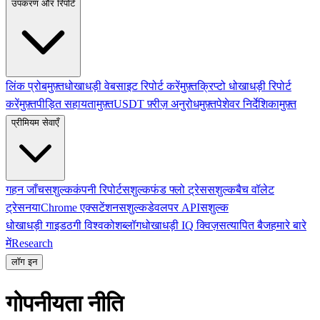
उपकरण और रिपोर्ट
लिंक प्रोब
मुफ़्त
धोखाधड़ी वेबसाइट रिपोर्ट करें
मुफ़्त
क्रिप्टो धोखाधड़ी रिपोर्ट
करें
मुफ़्त
पीड़ित सहायता
मुफ़्त
USDT फ़्रीज़ अनुरोध
मुफ़्त
पेशेवर निर्देशिका
मुफ़्त
प्रीमियम सेवाएँ
गहन जाँच
सशुल्क
कंपनी रिपोर्ट
सशुल्क
फंड फ्लो ट्रेस
सशुल्क
बैच वॉलेट
ट्रेस
नया
Chrome एक्सटेंशन
सशुल्क
डेवलपर API
सशुल्क
धोखाधड़ी गाइड
ठगी विश्वकोश
ब्लॉग
धोखाधड़ी IQ क्विज़
सत्यापित बैज
हमारे बारे
में
Research
लॉग इन
गोपनीयता नीति