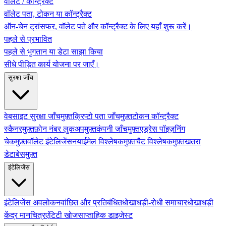
वॉलेट / कॉन्ट्रैक्ट
वॉलेट पता, टोकन या कॉन्ट्रैक्ट
ऑन-चेन ट्रांसफर, वॉलेट पते और कॉन्ट्रैक्ट के लिए यहाँ शुरू करें।
पहले से प्रभावित
पहले से भुगतान या डेटा साझा किया
सीधे पीड़ित कार्य योजना पर जाएँ।
सुरक्षा जाँच
वेबसाइट सुरक्षा जाँच
मुफ़्त
क्रिप्टो पता जाँच
मुफ़्त
टोकन कॉन्ट्रैक्ट
स्कैनर
मुफ़्त
फ़ोन नंबर लुकअप
मुफ़्त
कंपनी जाँच
मुफ़्त
एड्रेस पॉइज़निंग
चेक
मुफ़्त
वॉलेट इंटेलिजेंस
नया
ईमेल विश्लेषक
मुफ़्त
चैट विश्लेषक
मुफ़्त
खतरा
डेटाबेस
मुफ़्त
इंटेलिजेंस
इंटेलिजेंस अवलोकन
वांछित और प्रतिबंधित
धोखाधड़ी-रोधी समाचार
धोखाधड़ी
केंद्र मानचित्र
एंटिटी खोज
साप्ताहिक डाइजेस्ट