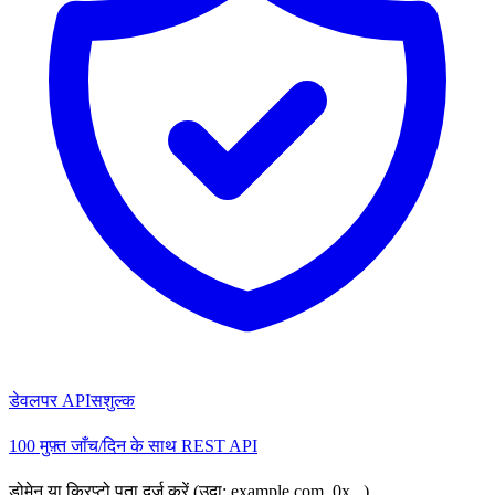
डेवलपर API
सशुल्क
100 मुफ़्त जाँच/दिन के साथ REST API
डोमेन या क्रिप्टो पता दर्ज करें (उदा: example.com, 0x...)