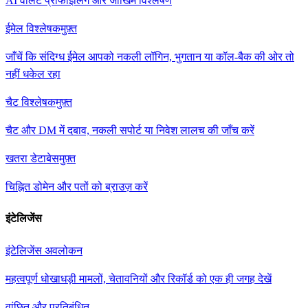
AI वॉलेट प्रोफाइलिंग और जोखिम विश्लेषण
ईमेल विश्लेषक
मुफ़्त
जाँचें कि संदिग्ध ईमेल आपको नकली लॉगिन, भुगतान या कॉल-बैक की ओर तो
नहीं धकेल रहा
चैट विश्लेषक
मुफ़्त
चैट और DM में दबाव, नकली सपोर्ट या निवेश लालच की जाँच करें
खतरा डेटाबेस
मुफ़्त
चिह्नित डोमेन और पतों को ब्राउज़ करें
इंटेलिजेंस
इंटेलिजेंस अवलोकन
महत्वपूर्ण धोखाधड़ी मामलों, चेतावनियों और रिकॉर्ड को एक ही जगह देखें
वांछित और प्रतिबंधित