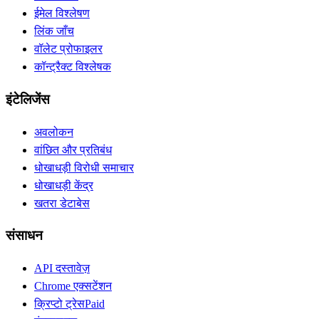
ईमेल विश्लेषण
लिंक जाँच
वॉलेट प्रोफाइलर
कॉन्ट्रैक्ट विश्लेषक
इंटेलिजेंस
अवलोकन
वांछित और प्रतिबंध
धोखाधड़ी विरोधी समाचार
धोखाधड़ी केंद्र
खतरा डेटाबेस
संसाधन
API दस्तावेज़
Chrome एक्सटेंशन
क्रिप्टो ट्रेस
Paid