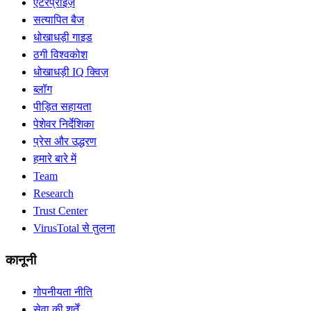
एंटरप्राइज़
सत्यापित बैज
धोखाधड़ी गाइड
ठगी विश्वकोश
धोखाधड़ी IQ क्विज़
ब्लॉग
पीड़ित सहायता
पेशेवर निर्देशिका
प्रेस और उद्धरण
हमारे बारे में
Team
Research
Trust Center
VirusTotal से तुलना
कानूनी
गोपनीयता नीति
सेवा की शर्तें