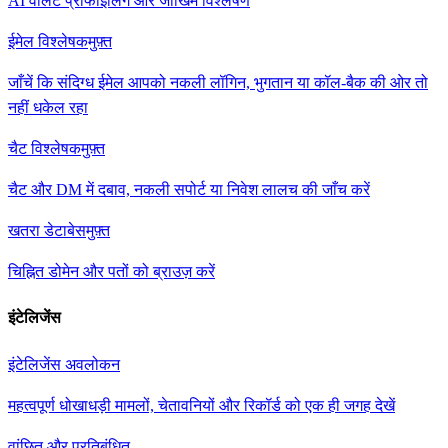
AI वॉलेट प्रोफाइलिंग और जोखिम विश्लेषण
ईमेल विश्लेषक
मुफ़्त
जाँचें कि संदिग्ध ईमेल आपको नकली लॉगिन, भुगतान या कॉल-बैक की ओर तो
नहीं धकेल रहा
चैट विश्लेषक
मुफ़्त
चैट और DM में दबाव, नकली सपोर्ट या निवेश लालच की जाँच करें
खतरा डेटाबेस
मुफ़्त
चिह्नित डोमेन और पतों को ब्राउज़ करें
इंटेलिजेंस
इंटेलिजेंस अवलोकन
महत्वपूर्ण धोखाधड़ी मामलों, चेतावनियों और रिकॉर्ड को एक ही जगह देखें
वांछित और प्रतिबंधित