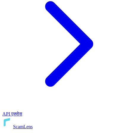
API एक्सेस
ScamLens