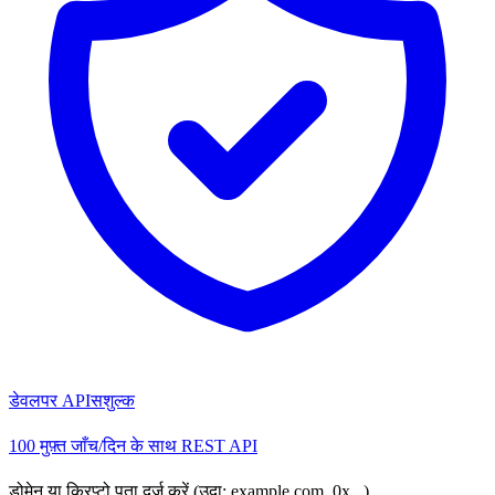
डेवलपर API
सशुल्क
100 मुफ़्त जाँच/दिन के साथ REST API
डोमेन या क्रिप्टो पता दर्ज करें (उदा: example.com, 0x...)