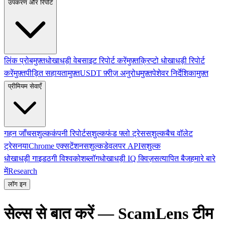
उपकरण और रिपोर्ट
लिंक प्रोब
मुफ़्त
धोखाधड़ी वेबसाइट रिपोर्ट करें
मुफ़्त
क्रिप्टो धोखाधड़ी रिपोर्ट
करें
मुफ़्त
पीड़ित सहायता
मुफ़्त
USDT फ़्रीज़ अनुरोध
मुफ़्त
पेशेवर निर्देशिका
मुफ़्त
प्रीमियम सेवाएँ
गहन जाँच
सशुल्क
कंपनी रिपोर्ट
सशुल्क
फंड फ्लो ट्रेस
सशुल्क
बैच वॉलेट
ट्रेस
नया
Chrome एक्सटेंशन
सशुल्क
डेवलपर API
सशुल्क
धोखाधड़ी गाइड
ठगी विश्वकोश
ब्लॉग
धोखाधड़ी IQ क्विज़
सत्यापित बैज
हमारे बारे
में
Research
लॉग इन
सेल्स से बात करें — ScamLens टीम