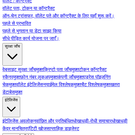
वॉलेट / कॉन्ट्रैक्ट
वॉलेट पता, टोकन या कॉन्ट्रैक्ट
ऑन-चेन ट्रांसफर, वॉलेट पते और कॉन्ट्रैक्ट के लिए यहाँ शुरू करें।
पहले से प्रभावित
पहले से भुगतान या डेटा साझा किया
सीधे पीड़ित कार्य योजना पर जाएँ।
सुरक्षा जाँच
वेबसाइट सुरक्षा जाँच
मुफ़्त
क्रिप्टो पता जाँच
मुफ़्त
टोकन कॉन्ट्रैक्ट
स्कैनर
मुफ़्त
फ़ोन नंबर लुकअप
मुफ़्त
कंपनी जाँच
मुफ़्त
एड्रेस पॉइज़निंग
चेक
मुफ़्त
वॉलेट इंटेलिजेंस
नया
ईमेल विश्लेषक
मुफ़्त
चैट विश्लेषक
मुफ़्त
खतरा
डेटाबेस
मुफ़्त
इंटेलिजेंस
इंटेलिजेंस अवलोकन
वांछित और प्रतिबंधित
धोखाधड़ी-रोधी समाचार
धोखाधड़ी
केंद्र मानचित्र
एंटिटी खोज
साप्ताहिक डाइजेस्ट