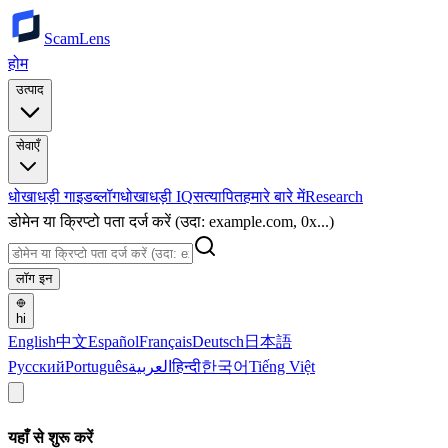
ScamLens
होम
उत्पाद
सेवाएँ
धोखाधड़ी गाइड
ब्लॉग
धोखाधड़ी IQ
सत्यापित
हमारे बारे में
Research
डोमेन या क्रिप्टो पता दर्ज करें (उदा: example.com, 0x...)
लॉग इन
hi
English
中文
Español
Français
Deutsch
日本語
Русский
Português
العربية
हिन्दी
한국어
Tiếng Việt
यहाँ से शुरू करें