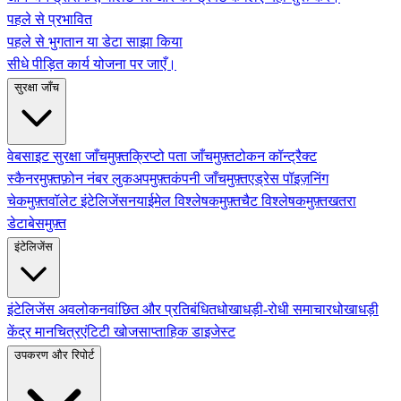
पहले से प्रभावित
पहले से भुगतान या डेटा साझा किया
सीधे पीड़ित कार्य योजना पर जाएँ।
सुरक्षा जाँच
वेबसाइट सुरक्षा जाँच
मुफ़्त
क्रिप्टो पता जाँच
मुफ़्त
टोकन कॉन्ट्रैक्ट
स्कैनर
मुफ़्त
फ़ोन नंबर लुकअप
मुफ़्त
कंपनी जाँच
मुफ़्त
एड्रेस पॉइज़निंग
चेक
मुफ़्त
वॉलेट इंटेलिजेंस
नया
ईमेल विश्लेषक
मुफ़्त
चैट विश्लेषक
मुफ़्त
खतरा
डेटाबेस
मुफ़्त
इंटेलिजेंस
इंटेलिजेंस अवलोकन
वांछित और प्रतिबंधित
धोखाधड़ी-रोधी समाचार
धोखाधड़ी
केंद्र मानचित्र
एंटिटी खोज
साप्ताहिक डाइजेस्ट
उपकरण और रिपोर्ट