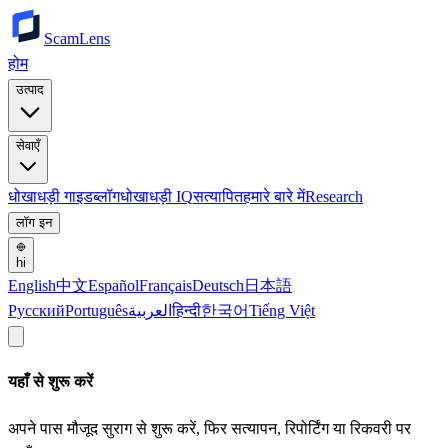
ScamLens
होम
उत्पाद
सेवाएँ
धोखाधड़ी गाइड
ब्लॉग
धोखाधड़ी IQ
सत्यापित
हमारे बारे में
Research
लॉग इन
hi
English
中文
Español
Français
Deutsch
日本語
Русский
Português
العربية
हिन्दी
한국어
Tiếng Việt
यहाँ से शुरू करें
अपने पास मौजूद सुराग से शुरू करें, फिर सत्यापन, रिपोर्टिंग या रिकवरी पर