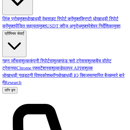
लिंक प्रोब
मुफ़्त
धोखाधड़ी वेबसाइट रिपोर्ट करें
मुफ़्त
क्रिप्टो धोखाधड़ी रिपोर्ट
करें
मुफ़्त
पीड़ित सहायता
मुफ़्त
USDT फ़्रीज़ अनुरोध
मुफ़्त
पेशेवर निर्देशिका
मुफ़्त
प्रीमियम सेवाएँ
गहन जाँच
सशुल्क
कंपनी रिपोर्ट
सशुल्क
फंड फ्लो ट्रेस
सशुल्क
बैच वॉलेट
ट्रेस
नया
Chrome एक्सटेंशन
सशुल्क
डेवलपर API
सशुल्क
धोखाधड़ी गाइड
ठगी विश्वकोश
ब्लॉग
धोखाधड़ी IQ क्विज़
सत्यापित बैज
हमारे बारे
में
Research
लॉग इन