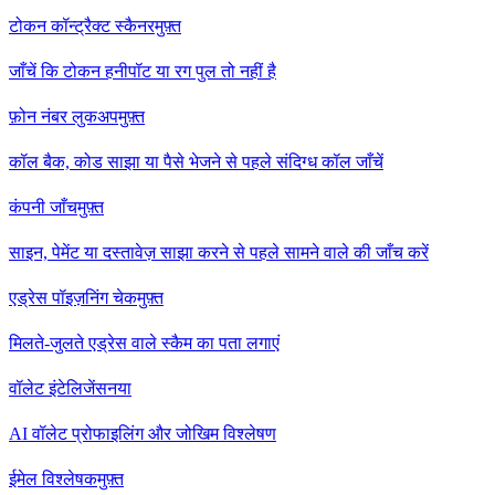
टोकन कॉन्ट्रैक्ट स्कैनर
मुफ़्त
जाँचें कि टोकन हनीपॉट या रग पुल तो नहीं है
फ़ोन नंबर लुकअप
मुफ़्त
कॉल बैक, कोड साझा या पैसे भेजने से पहले संदिग्ध कॉल जाँचें
कंपनी जाँच
मुफ़्त
साइन, पेमेंट या दस्तावेज़ साझा करने से पहले सामने वाले की जाँच करें
एड्रेस पॉइज़निंग चेक
मुफ़्त
मिलते-जुलते एड्रेस वाले स्कैम का पता लगाएं
वॉलेट इंटेलिजेंस
नया
AI वॉलेट प्रोफाइलिंग और जोखिम विश्लेषण
ईमेल विश्लेषक
मुफ़्त