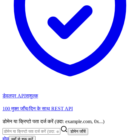
डेवलपर API
सशुल्क
100 मुफ़्त जाँच/दिन के साथ REST API
डोमेन या क्रिप्टो पता दर्ज करें (उदा: example.com, 0x...)
डोमेन जाँचें
होम
यहाँ से शुरू करें