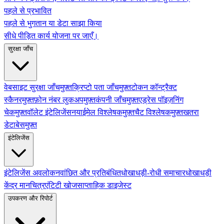
पहले से प्रभावित
पहले से भुगतान या डेटा साझा किया
सीधे पीड़ित कार्य योजना पर जाएँ।
सुरक्षा जाँच
वेबसाइट सुरक्षा जाँच
मुफ़्त
क्रिप्टो पता जाँच
मुफ़्त
टोकन कॉन्ट्रैक्ट
स्कैनर
मुफ़्त
फ़ोन नंबर लुकअप
मुफ़्त
कंपनी जाँच
मुफ़्त
एड्रेस पॉइज़निंग
चेक
मुफ़्त
वॉलेट इंटेलिजेंस
नया
ईमेल विश्लेषक
मुफ़्त
चैट विश्लेषक
मुफ़्त
खतरा
डेटाबेस
मुफ़्त
इंटेलिजेंस
इंटेलिजेंस अवलोकन
वांछित और प्रतिबंधित
धोखाधड़ी-रोधी समाचार
धोखाधड़ी
केंद्र मानचित्र
एंटिटी खोज
साप्ताहिक डाइजेस्ट
उपकरण और रिपोर्ट