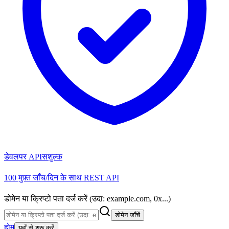
डेवलपर API
सशुल्क
100 मुफ़्त जाँच/दिन के साथ REST API
डोमेन या क्रिप्टो पता दर्ज करें (उदा: example.com, 0x...)
डोमेन जाँचें
होम
यहाँ से शुरू करें