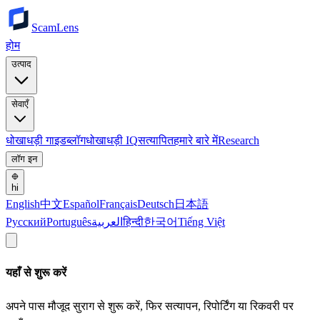
ScamLens
होम
उत्पाद
सेवाएँ
धोखाधड़ी गाइड
ब्लॉग
धोखाधड़ी IQ
सत्यापित
हमारे बारे में
Research
लॉग इन
hi
English
中文
Español
Français
Deutsch
日本語
Русский
Português
العربية
हिन्दी
한국어
Tiếng Việt
यहाँ से शुरू करें
अपने पास मौजूद सुराग से शुरू करें, फिर सत्यापन, रिपोर्टिंग या रिकवरी पर