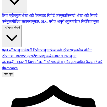
लिंक प्रोब
मुफ़्त
धोखाधड़ी वेबसाइट रिपोर्ट करें
मुफ़्त
क्रिप्टो धोखाधड़ी रिपोर्ट
करें
मुफ़्त
पीड़ित सहायता
मुफ़्त
USDT फ़्रीज़ अनुरोध
मुफ़्त
पेशेवर निर्देशिका
मुफ़्त
प्रीमियम सेवाएँ
गहन जाँच
सशुल्क
कंपनी रिपोर्ट
सशुल्क
फंड फ्लो ट्रेस
सशुल्क
बैच वॉलेट
ट्रेस
नया
Chrome एक्सटेंशन
सशुल्क
डेवलपर API
सशुल्क
धोखाधड़ी गाइड
ठगी विश्वकोश
ब्लॉग
धोखाधड़ी IQ क्विज़
सत्यापित बैज
हमारे बारे
में
Research
लॉग इन