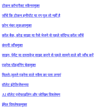
टोकन कॉन्ट्रैक्ट स्कैनर
मुफ़्त
जाँचें कि टोकन हनीपॉट या रग पुल तो नहीं है
फ़ोन नंबर लुकअप
मुफ़्त
कॉल बैक, कोड साझा या पैसे भेजने से पहले संदिग्ध कॉल जाँचें
कंपनी जाँच
मुफ़्त
साइन, पेमेंट या दस्तावेज़ साझा करने से पहले सामने वाले की जाँच करें
एड्रेस पॉइज़निंग चेक
मुफ़्त
मिलते-जुलते एड्रेस वाले स्कैम का पता लगाएं
वॉलेट इंटेलिजेंस
नया
AI वॉलेट प्रोफाइलिंग और जोखिम विश्लेषण
ईमेल विश्लेषक
मुफ़्त