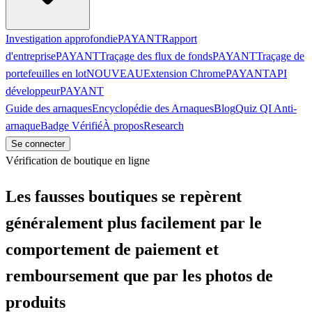
Investigation approfondie
PAYANT
Rapport
d'entreprise
PAYANT
Traçage des flux de fonds
PAYANT
Traçage de
portefeuilles en lot
NOUVEAU
Extension Chrome
PAYANT
API
développeur
PAYANT
Guide des arnaques
Encyclopédie des Arnaques
Blog
Quiz QI Anti-
arnaque
Badge Vérifié
À propos
Research
Se connecter
Vérification de boutique en ligne
Les fausses boutiques se repèrent
généralement plus facilement par le
comportement de paiement et
remboursement que par les photos de
produits