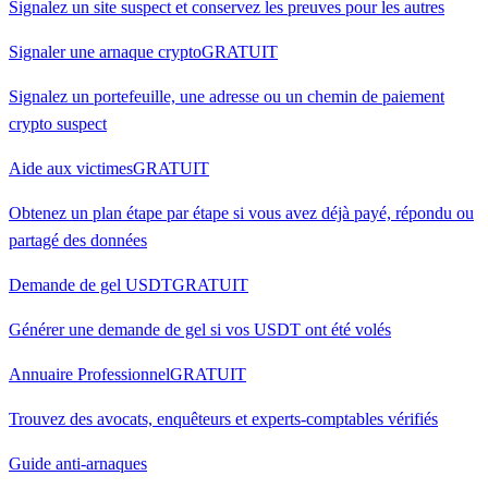
Signalez un site suspect et conservez les preuves pour les autres
Signaler une arnaque crypto
GRATUIT
Signalez un portefeuille, une adresse ou un chemin de paiement
crypto suspect
Aide aux victimes
GRATUIT
Obtenez un plan étape par étape si vous avez déjà payé, répondu ou
partagé des données
Demande de gel USDT
GRATUIT
Générer une demande de gel si vos USDT ont été volés
Annuaire Professionnel
GRATUIT
Trouvez des avocats, enquêteurs et experts-comptables vérifiés
Guide anti-arnaques