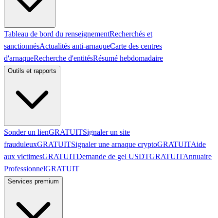
Tableau de bord du renseignement
Recherchés et
sanctionnés
Actualités anti-arnaque
Carte des centres
d'arnaque
Recherche d'entités
Résumé hebdomadaire
Outils et rapports
Sonder un lien
GRATUIT
Signaler un site
frauduleux
GRATUIT
Signaler une arnaque crypto
GRATUIT
Aide
aux victimes
GRATUIT
Demande de gel USDT
GRATUIT
Annuaire
Professionnel
GRATUIT
Services premium