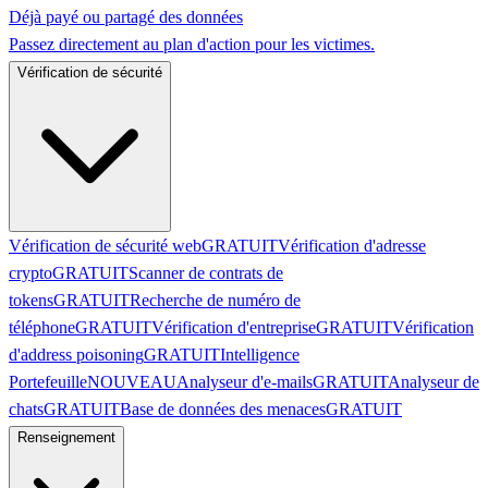
Déjà payé ou partagé des données
Passez directement au plan d'action pour les victimes.
Vérification de sécurité
Vérification de sécurité web
GRATUIT
Vérification d'adresse
crypto
GRATUIT
Scanner de contrats de
tokens
GRATUIT
Recherche de numéro de
téléphone
GRATUIT
Vérification d'entreprise
GRATUIT
Vérification
d'address poisoning
GRATUIT
Intelligence
Portefeuille
NOUVEAU
Analyseur d'e-mails
GRATUIT
Analyseur de
chats
GRATUIT
Base de données des menaces
GRATUIT
Renseignement