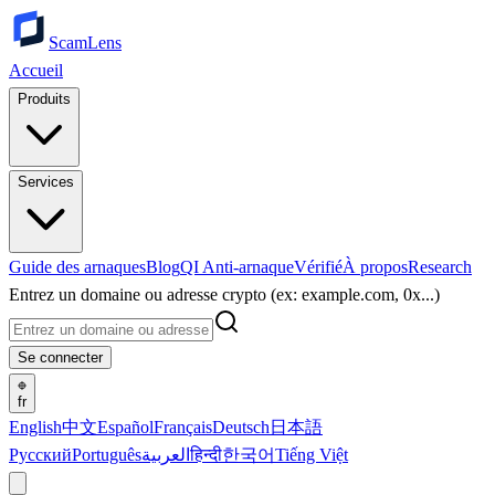
ScamLens
Accueil
Produits
Services
Guide des arnaques
Blog
QI Anti-arnaque
Vérifié
À propos
Research
Entrez un domaine ou adresse crypto (ex: example.com, 0x...)
Se connecter
fr
English
中文
Español
Français
Deutsch
日本語
Русский
Português
العربية
हिन्दी
한국어
Tiếng Việt