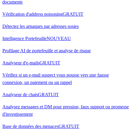
documents
Vérification d'address poisoning
GRATUIT
Détectez les arnaques par adresses sosies
Intelligence Portefeuille
NOUVEAU
Profilage AI de portefeuille et analyse de risque
Analyseur d'e-mails
GRATUIT
Vérifiez si un e-mail suspect vous pousse vers une fausse
connexion, un paiement ou un rappel
Analyseur de chats
GRATUIT
Analysez messages et DM pour pression, faux support ou promesse
d'investissement
Base de données des menaces
GRATUIT