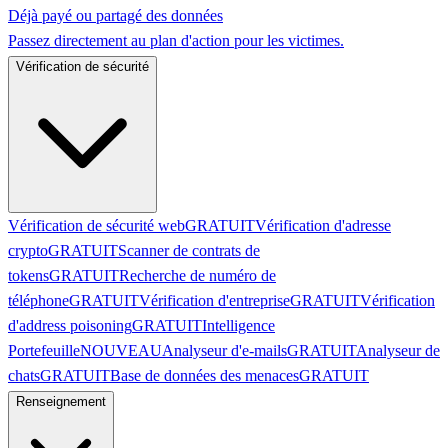
Déjà payé ou partagé des données
Passez directement au plan d'action pour les victimes.
Vérification de sécurité
Vérification de sécurité web
GRATUIT
Vérification d'adresse
crypto
GRATUIT
Scanner de contrats de
tokens
GRATUIT
Recherche de numéro de
téléphone
GRATUIT
Vérification d'entreprise
GRATUIT
Vérification
d'address poisoning
GRATUIT
Intelligence
Portefeuille
NOUVEAU
Analyseur d'e-mails
GRATUIT
Analyseur de
chats
GRATUIT
Base de données des menaces
GRATUIT
Renseignement