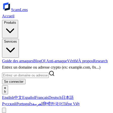
ScamLens
Accueil
Produits
Services
Guide des arnaques
Blog
QI Anti-arnaque
Vérifié
À propos
Research
Entrez un domaine ou adresse crypto (ex: example.com, 0x...)
Se connecter
fr
English
中文
Español
Français
Deutsch
日本語
Русский
Português
العربية
हिन्दी
한국어
Tiếng Việt