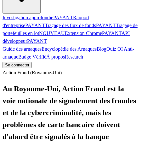
Investigation approfondie
PAYANT
Rapport
d'entreprise
PAYANT
Traçage des flux de fonds
PAYANT
Traçage de
portefeuilles en lot
NOUVEAU
Extension Chrome
PAYANT
API
développeur
PAYANT
Guide des arnaques
Encyclopédie des Arnaques
Blog
Quiz QI Anti-
arnaque
Badge Vérifié
À propos
Research
Se connecter
Action Fraud (Royaume-Uni)
Au Royaume-Uni, Action Fraud est la
voie nationale de signalement des fraudes
et de la cybercriminalité, mais les
problèmes de carte bancaire doivent
d'abord être signalés à la banque