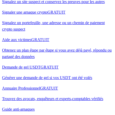
Signalez un site suspect et conservez les preuves pour les autres
Signaler une arnaque crypto
GRATUIT
Signalez un portefeuille, une adresse ou un chemin de paiement
crypto suspect
Aide aux victimes
GRATUIT
Obtenez un plan étape par étape si vous avez déjà payé, répondu ou
partagé des données
Demande de gel USDT
GRATUIT
Générer une demande de gel si vos USDT ont été volés
Annuaire Professionnel
GRATUIT
Trouvez des avocats, enquêteurs et experts-comptables vérifiés
Guide anti-arnaques