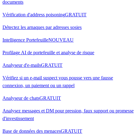
documents
Vérification d'address poisoning
GRATUIT
Détectez les arnaques par adresses sosies
Intelligence Portefeuille
NOUVEAU
Profilage AI de portefeuille et analyse de risque
Analyseur d'e-mails
GRATUIT
Vérifiez si un e-mail suspect vous pousse vers une fausse
connexion, un paiement ou un rappel
Analyseur de chats
GRATUIT
Analysez messages et DM pour pression, faux support ou promesse
d'investissement
Base de données des menaces
GRATUIT