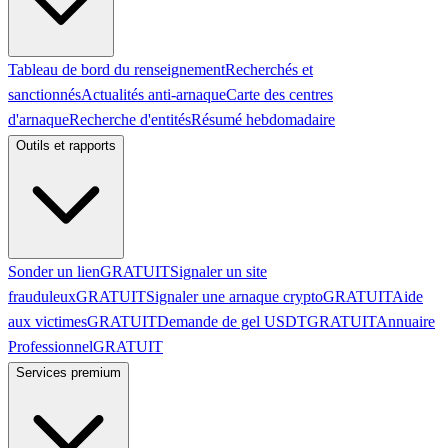
Tableau de bord du renseignement
Recherchés et
sanctionnés
Actualités anti-arnaque
Carte des centres
d'arnaque
Recherche d'entités
Résumé hebdomadaire
Outils et rapports
Sonder un lien
GRATUIT
Signaler un site
frauduleux
GRATUIT
Signaler une arnaque crypto
GRATUIT
Aide
aux victimes
GRATUIT
Demande de gel USDT
GRATUIT
Annuaire
Professionnel
GRATUIT
Services premium