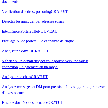
documents
Vérification d'address poisoning
GRATUIT
Détectez les arnaques par adresses sosies
Intelligence Portefeuille
NOUVEAU
Profilage AI de portefeuille et analyse de risque
Analyseur d'e-mails
GRATUIT
Vérifiez si un e-mail suspect vous pousse vers une fausse
connexion, un paiement ou un rappel
Analyseur de chats
GRATUIT
Analysez messages et DM pour pression, faux support ou promesse
d'investissement
Base de données des menaces
GRATUIT