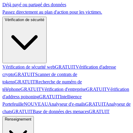
Déjà payé ou partagé des données
Passez directement au plan d'action pour les victimes.
Vérification de sécurité
Vérification de sécurité web
GRATUIT
Vérification d'adresse
crypto
GRATUIT
Scanner de contrats de
tokens
GRATUIT
Recherche de numéro de
téléphone
GRATUIT
Vérification d'entreprise
GRATUIT
Vérification
d'address poisoning
GRATUIT
Intelligence
Portefeuille
NOUVEAU
Analyseur d'e-mails
GRATUIT
Analyseur de
chats
GRATUIT
Base de données des menaces
GRATUIT
Renseignement