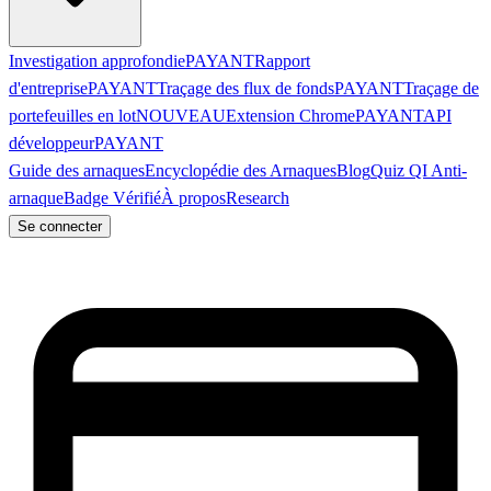
Investigation approfondie
PAYANT
Rapport
d'entreprise
PAYANT
Traçage des flux de fonds
PAYANT
Traçage de
portefeuilles en lot
NOUVEAU
Extension Chrome
PAYANT
API
développeur
PAYANT
Guide des arnaques
Encyclopédie des Arnaques
Blog
Quiz QI Anti-
arnaque
Badge Vérifié
À propos
Research
Se connecter