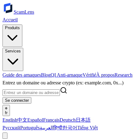
ScamLens
Accueil
Produits
Services
Guide des arnaques
Blog
QI Anti-arnaque
Vérifié
À propos
Research
Entrez un domaine ou adresse crypto (ex: example.com, 0x...)
Se connecter
fr
English
中文
Español
Français
Deutsch
日本語
Русский
Português
العربية
हिन्दी
한국어
Tiếng Việt