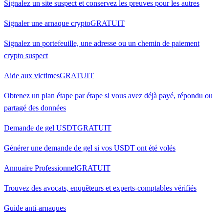
Signalez un site suspect et conservez les preuves pour les autres
Signaler une arnaque crypto
GRATUIT
Signalez un portefeuille, une adresse ou un chemin de paiement
crypto suspect
Aide aux victimes
GRATUIT
Obtenez un plan étape par étape si vous avez déjà payé, répondu ou
partagé des données
Demande de gel USDT
GRATUIT
Générer une demande de gel si vos USDT ont été volés
Annuaire Professionnel
GRATUIT
Trouvez des avocats, enquêteurs et experts-comptables vérifiés
Guide anti-arnaques