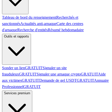
Tableau de bord du renseignement
Recherchés et
sanctionnés
Actualités anti-arnaque
Carte des centres
d'arnaque
Recherche d'entités
Résumé hebdomadaire
Outils et rapports
Sonder un lien
GRATUIT
Signaler un site
frauduleux
GRATUIT
Signaler une arnaque crypto
GRATUIT
Aide
aux victimes
GRATUIT
Demande de gel USDT
GRATUIT
Annuaire
Professionnel
GRATUIT
Services premium