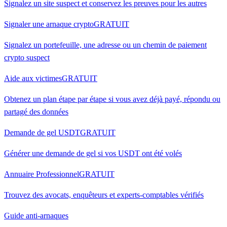
Signalez un site suspect et conservez les preuves pour les autres
Signaler une arnaque crypto
GRATUIT
Signalez un portefeuille, une adresse ou un chemin de paiement
crypto suspect
Aide aux victimes
GRATUIT
Obtenez un plan étape par étape si vous avez déjà payé, répondu ou
partagé des données
Demande de gel USDT
GRATUIT
Générer une demande de gel si vos USDT ont été volés
Annuaire Professionnel
GRATUIT
Trouvez des avocats, enquêteurs et experts-comptables vérifiés
Guide anti-arnaques