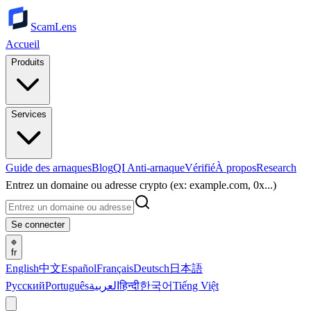
ScamLens
Accueil
Produits
Services
Guide des arnaques
Blog
QI Anti-arnaque
Vérifié
À propos
Research
Entrez un domaine ou adresse crypto (ex: example.com, 0x...)
Se connecter
fr
English
中文
Español
Français
Deutsch
日本語
Русский
Português
العربية
हिन्दी
한국어
Tiếng Việt