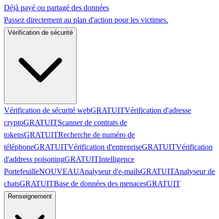
Déjà payé ou partagé des données
Passez directement au plan d'action pour les victimes.
Vérification de sécurité
Vérification de sécurité web
GRATUIT
Vérification d'adresse
crypto
GRATUIT
Scanner de contrats de
tokens
GRATUIT
Recherche de numéro de
téléphone
GRATUIT
Vérification d'entreprise
GRATUIT
Vérification
d'address poisoning
GRATUIT
Intelligence
Portefeuille
NOUVEAU
Analyseur d'e-mails
GRATUIT
Analyseur de
chats
GRATUIT
Base de données des menaces
GRATUIT
Renseignement