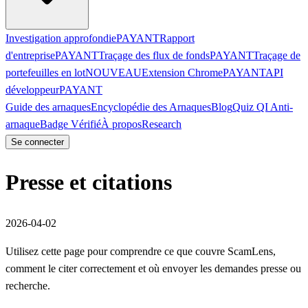
Investigation approfondie
PAYANT
Rapport
d'entreprise
PAYANT
Traçage des flux de fonds
PAYANT
Traçage de
portefeuilles en lot
NOUVEAU
Extension Chrome
PAYANT
API
développeur
PAYANT
Guide des arnaques
Encyclopédie des Arnaques
Blog
Quiz QI Anti-
arnaque
Badge Vérifié
À propos
Research
Se connecter
Presse et citations
2026-04-02
Utilisez cette page pour comprendre ce que couvre ScamLens,
comment le citer correctement et où envoyer les demandes presse ou
recherche.