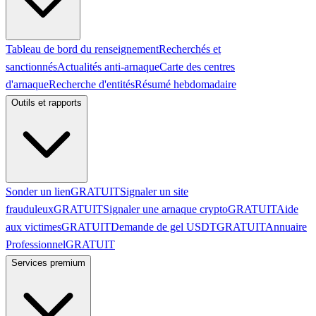
Tableau de bord du renseignement
Recherchés et
sanctionnés
Actualités anti-arnaque
Carte des centres
d'arnaque
Recherche d'entités
Résumé hebdomadaire
Outils et rapports
Sonder un lien
GRATUIT
Signaler un site
frauduleux
GRATUIT
Signaler une arnaque crypto
GRATUIT
Aide
aux victimes
GRATUIT
Demande de gel USDT
GRATUIT
Annuaire
Professionnel
GRATUIT
Services premium