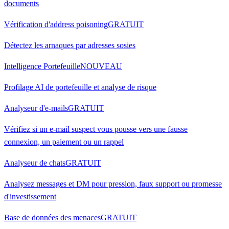
documents
Vérification d'address poisoning
GRATUIT
Détectez les arnaques par adresses sosies
Intelligence Portefeuille
NOUVEAU
Profilage AI de portefeuille et analyse de risque
Analyseur d'e-mails
GRATUIT
Vérifiez si un e-mail suspect vous pousse vers une fausse
connexion, un paiement ou un rappel
Analyseur de chats
GRATUIT
Analysez messages et DM pour pression, faux support ou promesse
d'investissement
Base de données des menaces
GRATUIT