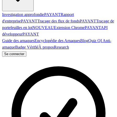
Investigation approfondie
PAYANT
Rapport
d'entreprise
PAYANT
Traçage des flux de fonds
PAYANT
Traçage de
portefeuilles en lot
NOUVEAU
Extension Chrome
PAYANT
API
développeur
PAYANT
Guide des arnaques
Encyclopédie des Arnaques
Blog
Quiz QI Anti-
arnaque
Badge Vérifié
À propos
Research
Se connecter