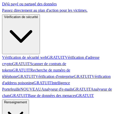
Déjà payé ou partagé des données
Passez directement au plan d'action pour les victimes.
Vérification de sécurité
Vérification de sécurité web
GRATUIT
Vérification d'adresse
crypto
GRATUIT
Scanner de contrats de
tokens
GRATUIT
Recherche de numéro de
téléphone
GRATUIT
Vérification d'entreprise
GRATUIT
Vérification
d'address poisoning
GRATUIT
Intelligence
Portefeuille
NOUVEAU
Analyseur d'e-mails
GRATUIT
Analyseur de
chats
GRATUIT
Base de données des menaces
GRATUIT
Renseignement