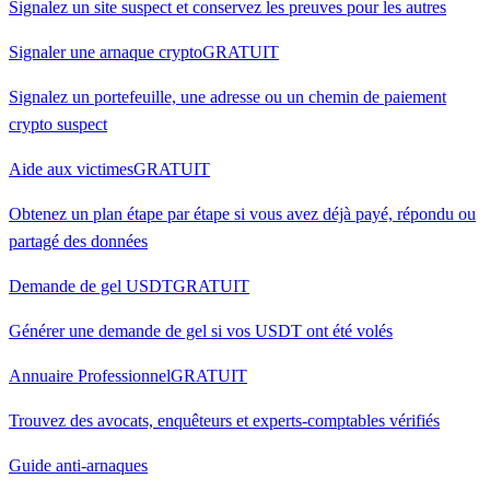
Signalez un site suspect et conservez les preuves pour les autres
Signaler une arnaque crypto
GRATUIT
Signalez un portefeuille, une adresse ou un chemin de paiement
crypto suspect
Aide aux victimes
GRATUIT
Obtenez un plan étape par étape si vous avez déjà payé, répondu ou
partagé des données
Demande de gel USDT
GRATUIT
Générer une demande de gel si vos USDT ont été volés
Annuaire Professionnel
GRATUIT
Trouvez des avocats, enquêteurs et experts-comptables vérifiés
Guide anti-arnaques