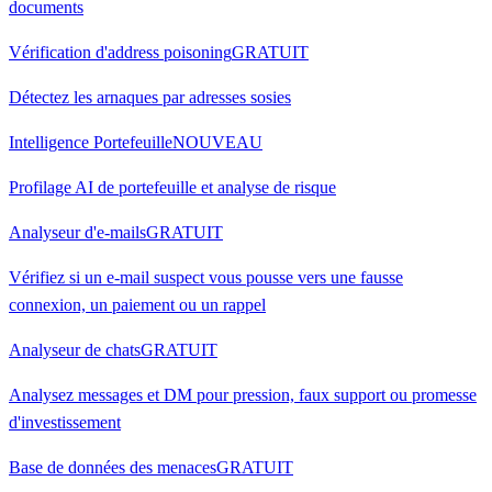
documents
Vérification d'address poisoning
GRATUIT
Détectez les arnaques par adresses sosies
Intelligence Portefeuille
NOUVEAU
Profilage AI de portefeuille et analyse de risque
Analyseur d'e-mails
GRATUIT
Vérifiez si un e-mail suspect vous pousse vers une fausse
connexion, un paiement ou un rappel
Analyseur de chats
GRATUIT
Analysez messages et DM pour pression, faux support ou promesse
d'investissement
Base de données des menaces
GRATUIT