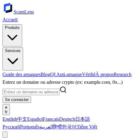
ScamLens
Accueil
Produits
Services
Guide des arnaques
Blog
QI Anti-arnaque
Vérifié
À propos
Research
Entrez un domaine ou adresse crypto (ex: example.com, 0x...)
Se connecter
fr
English
中文
Español
Français
Deutsch
日本語
Русский
Português
العربية
हिन्दी
한국어
Tiếng Việt