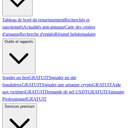
Tableau de bord du renseignement
Recherchés et
sanctionnés
Actualités anti-arnaque
Carte des centres
d'arnaque
Recherche d'entités
Résumé hebdomadaire
Outils et rapports
Sonder un lien
GRATUIT
Signaler un site
frauduleux
GRATUIT
Signaler une arnaque crypto
GRATUIT
Aide
aux victimes
GRATUIT
Demande de gel USDT
GRATUIT
Annuaire
Professionnel
GRATUIT
Services premium