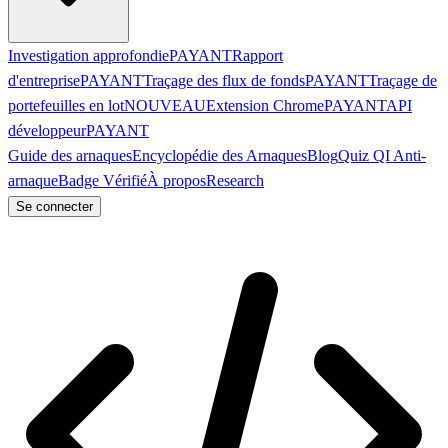
Investigation approfondie
PAYANT
Rapport
d'entreprise
PAYANT
Traçage des flux de fonds
PAYANT
Traçage de
portefeuilles en lot
NOUVEAU
Extension Chrome
PAYANT
API
développeur
PAYANT
Guide des arnaques
Encyclopédie des Arnaques
Blog
Quiz QI Anti-
arnaque
Badge Vérifié
À propos
Research
Se connecter