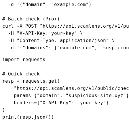
  -d 
'{"domain": "example.com"}'
# Batch check (Pro+)
curl -X POST 
"https://api.scamlens.org/v1/pu
  -H 
"X-API-Key: your-key"
 \

  -H 
"Content-Type: application/json"
 \

  -d 
'{"domains": ["example.com", "suspiciou
import
 requests

# Quick check
resp = requests.get(

"https://api.scamlens.org/v1/public/chec
    params={
"domain"
: 
"suspicious-site.xyz"
}
    headers={
"X-API-Key"
: 
"your-key"
}

print
(resp.json())
