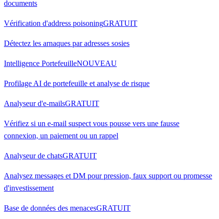
documents
Vérification d'address poisoning
GRATUIT
Détectez les arnaques par adresses sosies
Intelligence Portefeuille
NOUVEAU
Profilage AI de portefeuille et analyse de risque
Analyseur d'e-mails
GRATUIT
Vérifiez si un e-mail suspect vous pousse vers une fausse
connexion, un paiement ou un rappel
Analyseur de chats
GRATUIT
Analysez messages et DM pour pression, faux support ou promesse
d'investissement
Base de données des menaces
GRATUIT