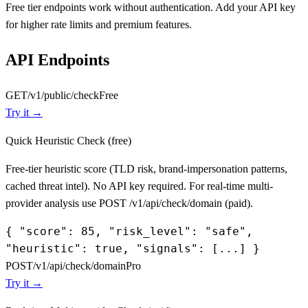
Free tier endpoints work without authentication. Add your API key
for higher rate limits and premium features.
API Endpoints
GET
/v1/public/check
Free
Try it →
Quick Heuristic Check (free)
Free-tier heuristic score (TLD risk, brand-impersonation patterns,
cached threat intel). No API key required. For real-time multi-
provider analysis use POST /v1/api/check/domain (paid).
{ "score": 85, "risk_level": "safe",
"heuristic": true, "signals": [...] }
POST
/v1/api/check/domain
Pro
Try it →