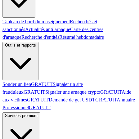
Tableau de bord du renseignement
Recherchés et
sanctionnés
Actualités anti-arnaque
Carte des centres
d'arnaque
Recherche d'entités
Résumé hebdomadaire
Outils et rapports
Sonder un lien
GRATUIT
Signaler un site
frauduleux
GRATUIT
Signaler une arnaque crypto
GRATUIT
Aide
aux victimes
GRATUIT
Demande de gel USDT
GRATUIT
Annuaire
Professionnel
GRATUIT
Services premium