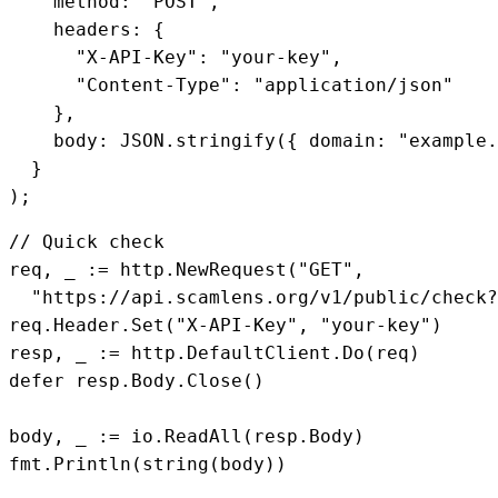
    method: 
"POST"
,

    headers: {

"X-API-Key"
: 
"your-key"
,

"Content-Type"
: 
"application/json"
    },

    body: JSON.stringify({ domain: 
"example.
  }

);
// Quick check
req, _ := http.NewRequest(
"GET"
,

"https://api.scamlens.org/v1/public/check?
req.Header.Set(
"X-API-Key"
, 
"your-key"
)

defer
 resp.Body.Close()

body, _ := io.ReadAll(resp.Body)

fmt.Println(
string
(body))