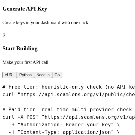
Generate API Key
Create keys in your dashboard with one click
3
Start Building
Make your first API call
cURL
Python
Node.js
Go
# Free tier: heuristic-only check (no API ke
curl 
"https://api.scamlens.org/v1/public/che
# Paid tier: real-time multi-provider check 
curl -X POST 
"https://api.scamlens.org/v1/ap
  -H 
"Authorization: Bearer your-key"
 \

  -H 
"Content-Type: application/json"
 \
