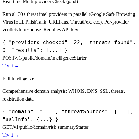
Real-time Multi-provider Check (paid)
Run all 30+ threat intel providers in parallel (Google Safe Browsing,
VirusTotal, PhishTank, URLhaus, ThreatFox, etc.). Per-provider
verdicts in response. Requires API key.
{ "providers_checked": 22, "threats_found":
0, "results": [...] }
POST
/v1/public/domain/intelligence
Starter
Try it →
Full Intelligence
Comprehensive domain analysis: WHOIS, DNS, SSL, threats,
registration data.
{ "domain": "...", "threatSources": [...],
"sslInfo": {...} }
GET
/v1/public/domain/risk-summary
Starter
Try it →