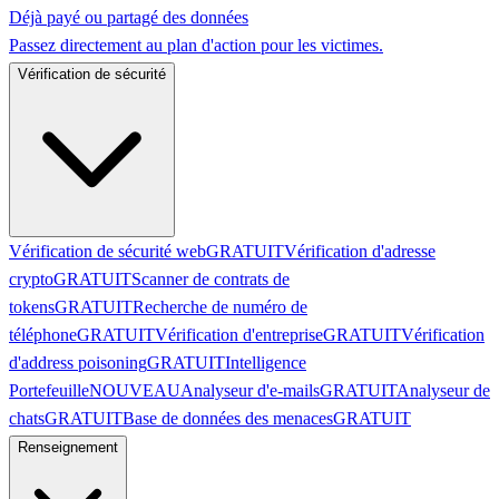
Déjà payé ou partagé des données
Passez directement au plan d'action pour les victimes.
Vérification de sécurité
Vérification de sécurité web
GRATUIT
Vérification d'adresse
crypto
GRATUIT
Scanner de contrats de
tokens
GRATUIT
Recherche de numéro de
téléphone
GRATUIT
Vérification d'entreprise
GRATUIT
Vérification
d'address poisoning
GRATUIT
Intelligence
Portefeuille
NOUVEAU
Analyseur d'e-mails
GRATUIT
Analyseur de
chats
GRATUIT
Base de données des menaces
GRATUIT
Renseignement