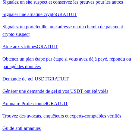
Signalez un site suspect et conservez les preuves pour les autres
Signaler une arnaque crypto
GRATUIT
Signalez un portefeuille, une adresse ou un chemin de paiement
crypto suspect
Aide aux victimes
GRATUIT
Obtenez un plan étape par étape si vous avez déjà payé, répondu ou
partagé des données
Demande de gel USDT
GRATUIT
Générer une demande de gel si vos USDT ont été volés
Annuaire Professionnel
GRATUIT
Trouvez des avocats, enquêteurs et experts-comptables vérifiés
Guide anti-arnaques