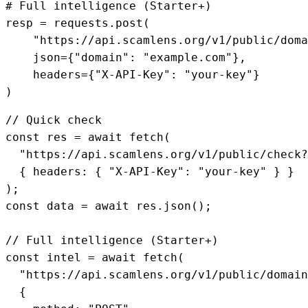
# Full intelligence (Starter+)
resp = requests.post(

"https://api.scamlens.org/v1/public/doma
    json={
"domain"
: 
"example.com"
},

    headers={
"X-API-Key"
: 
"your-key"
}

)
// Quick check
const
 res = 
await
 fetch(

"https://api.scamlens.org/v1/public/check?
  { headers: { 
"X-API-Key"
: 
"your-key"
 } }

const
 data = 
await
 res.json();

// Full intelligence (Starter+)
const
 intel = 
await
 fetch(

"https://api.scamlens.org/v1/public/domain
  {
