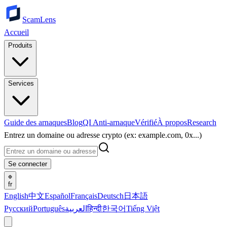
ScamLens
Accueil
Produits
Services
Guide des arnaques
Blog
QI Anti-arnaque
Vérifié
À propos
Research
Entrez un domaine ou adresse crypto (ex: example.com, 0x...)
Se connecter
fr
English
中文
Español
Français
Deutsch
日本語
Русский
Português
العربية
हिन्दी
한국어
Tiếng Việt