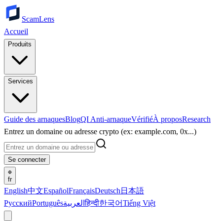
ScamLens
Accueil
Produits
Services
Guide des arnaques
Blog
QI Anti-arnaque
Vérifié
À propos
Research
Entrez un domaine ou adresse crypto (ex: example.com, 0x...)
Se connecter
fr
English
中文
Español
Français
Deutsch
日本語
Русский
Português
العربية
हिन्दी
한국어
Tiếng Việt