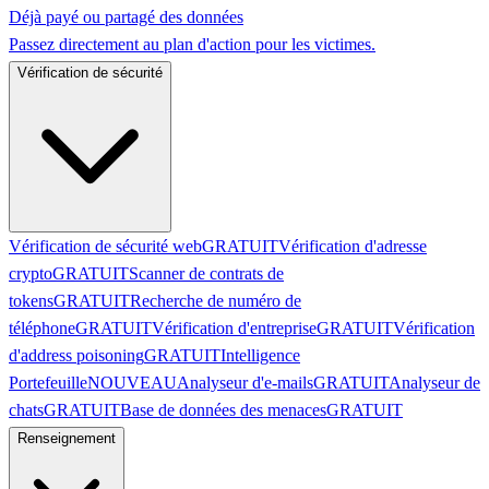
Déjà payé ou partagé des données
Passez directement au plan d'action pour les victimes.
Vérification de sécurité
Vérification de sécurité web
GRATUIT
Vérification d'adresse
crypto
GRATUIT
Scanner de contrats de
tokens
GRATUIT
Recherche de numéro de
téléphone
GRATUIT
Vérification d'entreprise
GRATUIT
Vérification
d'address poisoning
GRATUIT
Intelligence
Portefeuille
NOUVEAU
Analyseur d'e-mails
GRATUIT
Analyseur de
chats
GRATUIT
Base de données des menaces
GRATUIT
Renseignement