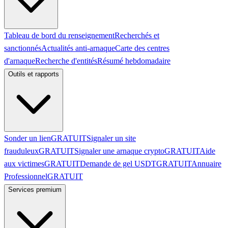
Tableau de bord du renseignement
Recherchés et
sanctionnés
Actualités anti-arnaque
Carte des centres
d'arnaque
Recherche d'entités
Résumé hebdomadaire
Outils et rapports
Sonder un lien
GRATUIT
Signaler un site
frauduleux
GRATUIT
Signaler une arnaque crypto
GRATUIT
Aide
aux victimes
GRATUIT
Demande de gel USDT
GRATUIT
Annuaire
Professionnel
GRATUIT
Services premium