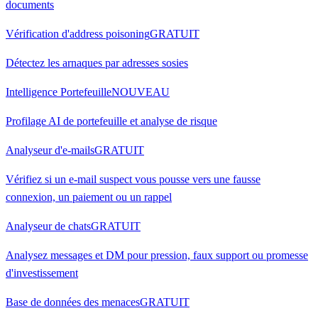
documents
Vérification d'address poisoning
GRATUIT
Détectez les arnaques par adresses sosies
Intelligence Portefeuille
NOUVEAU
Profilage AI de portefeuille et analyse de risque
Analyseur d'e-mails
GRATUIT
Vérifiez si un e-mail suspect vous pousse vers une fausse
connexion, un paiement ou un rappel
Analyseur de chats
GRATUIT
Analysez messages et DM pour pression, faux support ou promesse
d'investissement
Base de données des menaces
GRATUIT