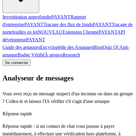
Investigation approfondie
PAYANT
Rapport
d'entreprise
PAYANT
Traçage des flux de fonds
PAYANT
Traçage de
portefeuilles en lot
NOUVEAU
Extension Chrome
PAYANT
API
développeur
PAYANT
Guide des arnaques
Encyclopédie des Arnaques
Blog
Quiz QI Anti-
arnaque
Badge Vérifié
À propos
Research
Se connecter
Analyseur de messages
Vous avez reçu un message suspect d'un inconnu ou dans un groupe
? Collez-le et laissez l'IA vérifier s'il s'agit d'une arnaque
Réponse rapide
Réponse rapide : si un contact de chat vous pousse à payer
immédiatement, à effectuer une vérification hors plateforme, à