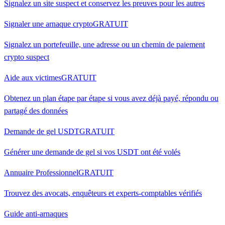
Signalez un site suspect et conservez les preuves pour les autres
Signaler une arnaque crypto
GRATUIT
Signalez un portefeuille, une adresse ou un chemin de paiement
crypto suspect
Aide aux victimes
GRATUIT
Obtenez un plan étape par étape si vous avez déjà payé, répondu ou
partagé des données
Demande de gel USDT
GRATUIT
Générer une demande de gel si vos USDT ont été volés
Annuaire Professionnel
GRATUIT
Trouvez des avocats, enquêteurs et experts-comptables vérifiés
Guide anti-arnaques