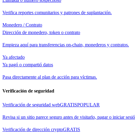
Llamada o número sospechoso
Verifica reportes comunitarios y patrones de suplantación.
Monedero / Contrato
Dirección de monedero, token o contrato
Empieza aquí para transferencias on-chain, monederos y contratos.
Ya afectado
Ya pagó o compartió datos
Pasa directamente al plan de acción para víctimas.
Verificación de seguridad
Verificación de seguridad web
GRATIS
POPULAR
Revisa si un sitio parece seguro antes de visitarlo, pagar o iniciar sesi
Verificación de dirección crypto
GRATIS