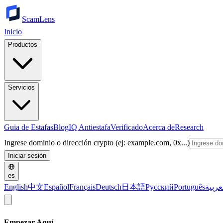
ScamLens
Inicio
Productos
Servicios
Guia de Estafas
Blog
IQ Antiestafa
Verificado
Acerca de
Research
Ingrese dominio o dirección crypto (ej: example.com, 0x...)
Iniciar sesión
es
English
中文
Español
Français
Deutsch
日本語
Русский
Português
عربية
Empezar Aquí