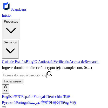
ScamLens
Inicio
Productos
Servicios
Guia de Estafas
Blog
IQ Antiestafa
Verificado
Acerca de
Research
Ingrese dominio o dirección crypto (ej: example.com, 0x...)
Iniciar sesión
es
English
中文
Español
Français
Deutsch
日本語
Русский
Português
العربية
हिन्दी
한국어
Tiếng Việt