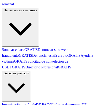
semanal
Herramientas e informes
Sondear enlace
GRATIS
Denunciar sitio web
fraudulento
GRATIS
Denunciar estafa crypto
GRATIS
Ayuda a
víctimas
GRATIS
Solicitud de congelación de
USDT
GRATIS
Directorio Profesional
GRATIS
Servicios premium
Investigación profunda
DE PAGO
Informe de empresa
DE