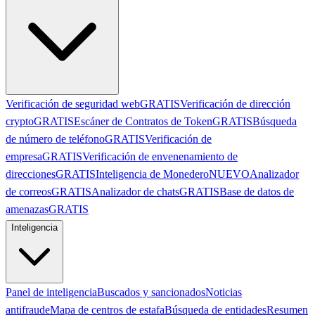
Verificación de seguridad web
GRATIS
Verificación de dirección
crypto
GRATIS
Escáner de Contratos de Token
GRATIS
Búsqueda
de número de teléfono
GRATIS
Verificación de
empresa
GRATIS
Verificación de envenenamiento de
direcciones
GRATIS
Inteligencia de Monedero
NUEVO
Analizador
de correos
GRATIS
Analizador de chats
GRATIS
Base de datos de
amenazas
GRATIS
Inteligencia
Panel de inteligencia
Buscados y sancionados
Noticias
antifraude
Mapa de centros de estafa
Búsqueda de entidades
Resumen