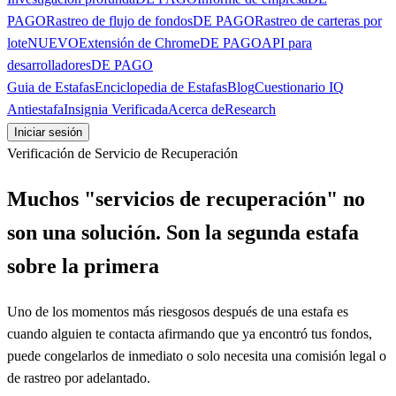
PAGO
Rastreo de flujo de fondos
DE PAGO
Rastreo de carteras por
lote
NUEVO
Extensión de Chrome
DE PAGO
API para
desarrolladores
DE PAGO
Guia de Estafas
Enciclopedia de Estafas
Blog
Cuestionario IQ
Antiestafa
Insignia Verificada
Acerca de
Research
Iniciar sesión
Verificación de Servicio de Recuperación
Muchos "servicios de recuperación" no
son una solución. Son la segunda estafa
sobre la primera
Uno de los momentos más riesgosos después de una estafa es
cuando alguien te contacta afirmando que ya encontró tus fondos,
puede congelarlos de inmediato o solo necesita una comisión legal o
de rastreo por adelantado.