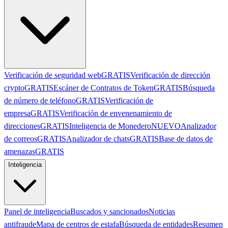
Verificación de seguridad web
GRATIS
Verificación de dirección
crypto
GRATIS
Escáner de Contratos de Token
GRATIS
Búsqueda
de número de teléfono
GRATIS
Verificación de
empresa
GRATIS
Verificación de envenenamiento de
direcciones
GRATIS
Inteligencia de Monedero
NUEVO
Analizador
de correos
GRATIS
Analizador de chats
GRATIS
Base de datos de
amenazas
GRATIS
Inteligencia
Panel de inteligencia
Buscados y sancionados
Noticias
antifraude
Mapa de centros de estafa
Búsqueda de entidades
Resumen