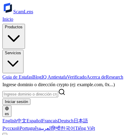
ScamLens
Inicio
Productos
Servicios
Guia de Estafas
Blog
IQ Antiestafa
Verificado
Acerca de
Research
Ingrese dominio o dirección crypto (ej: example.com, 0x...)
Iniciar sesión
es
English
中文
Español
Français
Deutsch
日本語
Русский
Português
العربية
हिन्दी
한국어
Tiếng Việt