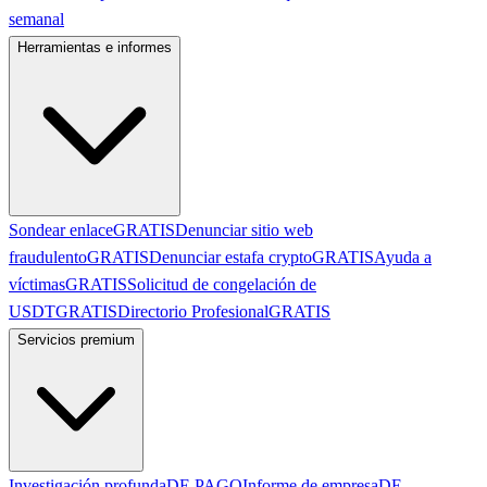
semanal
Herramientas e informes
Sondear enlace
GRATIS
Denunciar sitio web
fraudulento
GRATIS
Denunciar estafa crypto
GRATIS
Ayuda a
víctimas
GRATIS
Solicitud de congelación de
USDT
GRATIS
Directorio Profesional
GRATIS
Servicios premium
Investigación profunda
DE PAGO
Informe de empresa
DE