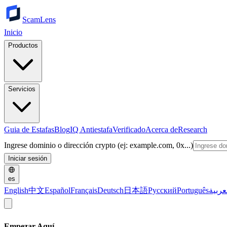
ScamLens
Inicio
Productos
Servicios
Guia de Estafas
Blog
IQ Antiestafa
Verificado
Acerca de
Research
Ingrese dominio o dirección crypto (ej: example.com, 0x...)
Iniciar sesión
es
English
中文
Español
Français
Deutsch
日本語
Русский
Português
عربية
Empezar Aquí