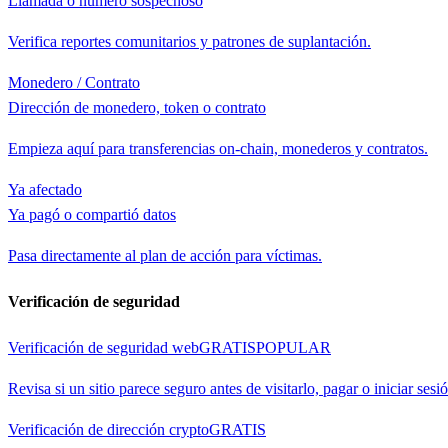
Llamada o número sospechoso
Verifica reportes comunitarios y patrones de suplantación.
Monedero / Contrato
Dirección de monedero, token o contrato
Empieza aquí para transferencias on-chain, monederos y contratos.
Ya afectado
Ya pagó o compartió datos
Pasa directamente al plan de acción para víctimas.
Verificación de seguridad
Verificación de seguridad web
GRATIS
POPULAR
Revisa si un sitio parece seguro antes de visitarlo, pagar o iniciar sesi
Verificación de dirección crypto
GRATIS