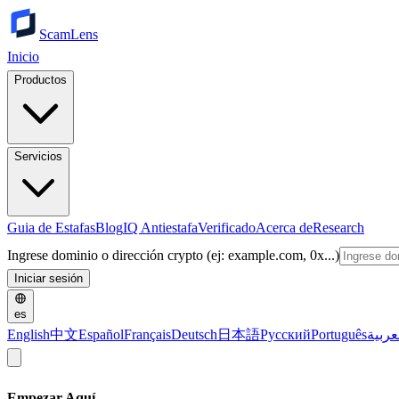
ScamLens
Inicio
Productos
Servicios
Guia de Estafas
Blog
IQ Antiestafa
Verificado
Acerca de
Research
Ingrese dominio o dirección crypto (ej: example.com, 0x...)
Iniciar sesión
es
English
中文
Español
Français
Deutsch
日本語
Русский
Português
عربية
Empezar Aquí