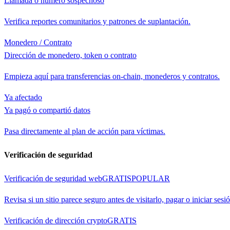
Llamada o número sospechoso
Verifica reportes comunitarios y patrones de suplantación.
Monedero / Contrato
Dirección de monedero, token o contrato
Empieza aquí para transferencias on-chain, monederos y contratos.
Ya afectado
Ya pagó o compartió datos
Pasa directamente al plan de acción para víctimas.
Verificación de seguridad
Verificación de seguridad web
GRATIS
POPULAR
Revisa si un sitio parece seguro antes de visitarlo, pagar o iniciar sesi
Verificación de dirección crypto
GRATIS