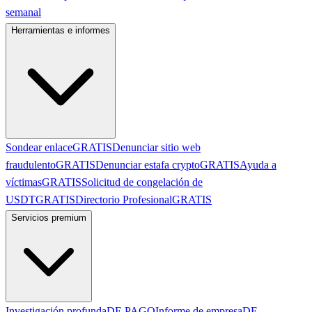
semanal
Herramientas e informes
Sondear enlace
GRATIS
Denunciar sitio web
fraudulento
GRATIS
Denunciar estafa crypto
GRATIS
Ayuda a
víctimas
GRATIS
Solicitud de congelación de
USDT
GRATIS
Directorio Profesional
GRATIS
Servicios premium
Investigación profunda
DE PAGO
Informe de empresa
DE