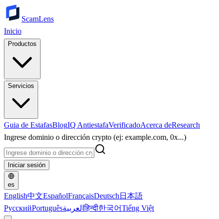
ScamLens
Inicio
Productos
Servicios
Guia de Estafas
Blog
IQ Antiestafa
Verificado
Acerca de
Research
Ingrese dominio o dirección crypto (ej: example.com, 0x...)
Iniciar sesión
es
English
中文
Español
Français
Deutsch
日本語
Русский
Português
العربية
हिन्दी
한국어
Tiếng Việt