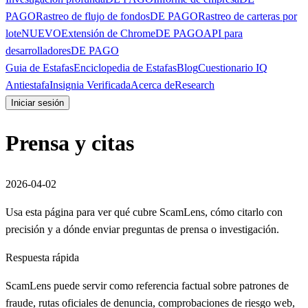
PAGO
Rastreo de flujo de fondos
DE PAGO
Rastreo de carteras por
lote
NUEVO
Extensión de Chrome
DE PAGO
API para
desarrolladores
DE PAGO
Guia de Estafas
Enciclopedia de Estafas
Blog
Cuestionario IQ
Antiestafa
Insignia Verificada
Acerca de
Research
Iniciar sesión
Prensa y citas
2026-04-02
Usa esta página para ver qué cubre ScamLens, cómo citarlo con
precisión y a dónde enviar preguntas de prensa o investigación.
Respuesta rápida
ScamLens puede servir como referencia factual sobre patrones de
fraude, rutas oficiales de denuncia, comprobaciones de riesgo web,