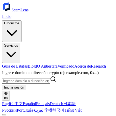
ScamLens
Inicio
Productos
Servicios
Guia de Estafas
Blog
IQ Antiestafa
Verificado
Acerca de
Research
Ingrese dominio o dirección crypto (ej: example.com, 0x...)
Iniciar sesión
es
English
中文
Español
Français
Deutsch
日本語
Русский
Português
العربية
हिन्दी
한국어
Tiếng Việt