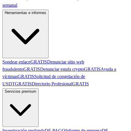
semanal
Herramientas e informes
Sondear enlace
GRATIS
Denunciar sitio web
fraudulento
GRATIS
Denunciar estafa crypto
GRATIS
Ayuda a
víctimas
GRATIS
Solicitud de congelación de
USDT
GRATIS
Directorio Profesional
GRATIS
Servicios premium
Investigación profunda
DE PAGO
Informe de empresa
DE