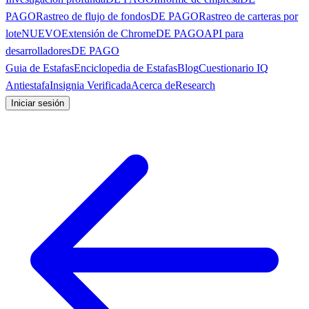
PAGO
Rastreo de flujo de fondos
DE PAGO
Rastreo de carteras por
lote
NUEVO
Extensión de Chrome
DE PAGO
API para
desarrolladores
DE PAGO
Guia de Estafas
Enciclopedia de Estafas
Blog
Cuestionario IQ
Antiestafa
Insignia Verificada
Acerca de
Research
Iniciar sesión