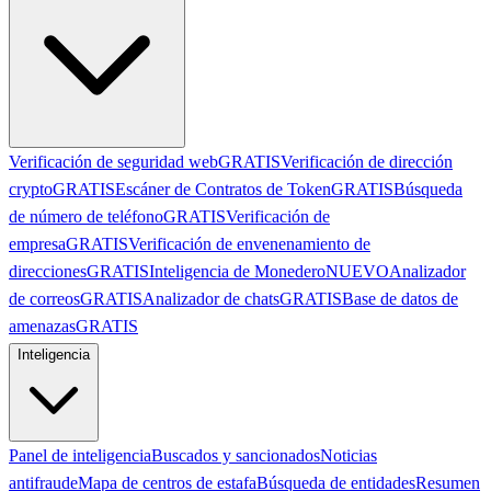
Verificación de seguridad web
GRATIS
Verificación de dirección
crypto
GRATIS
Escáner de Contratos de Token
GRATIS
Búsqueda
de número de teléfono
GRATIS
Verificación de
empresa
GRATIS
Verificación de envenenamiento de
direcciones
GRATIS
Inteligencia de Monedero
NUEVO
Analizador
de correos
GRATIS
Analizador de chats
GRATIS
Base de datos de
amenazas
GRATIS
Inteligencia
Panel de inteligencia
Buscados y sancionados
Noticias
antifraude
Mapa de centros de estafa
Búsqueda de entidades
Resumen