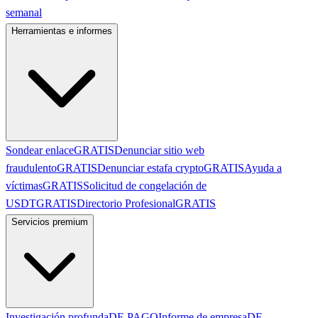
semanal
Herramientas e informes
Sondear enlace
GRATIS
Denunciar sitio web
fraudulento
GRATIS
Denunciar estafa crypto
GRATIS
Ayuda a
víctimas
GRATIS
Solicitud de congelación de
USDT
GRATIS
Directorio Profesional
GRATIS
Servicios premium
Investigación profunda
DE PAGO
Informe de empresa
DE