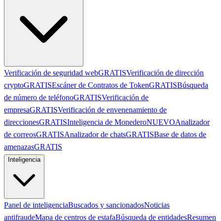
Verificación de seguridad web
GRATIS
Verificación de dirección
crypto
GRATIS
Escáner de Contratos de Token
GRATIS
Búsqueda
de número de teléfono
GRATIS
Verificación de
empresa
GRATIS
Verificación de envenenamiento de
direcciones
GRATIS
Inteligencia de Monedero
NUEVO
Analizador
de correos
GRATIS
Analizador de chats
GRATIS
Base de datos de
amenazas
GRATIS
Inteligencia
Panel de inteligencia
Buscados y sancionados
Noticias
antifraude
Mapa de centros de estafa
Búsqueda de entidades
Resumen