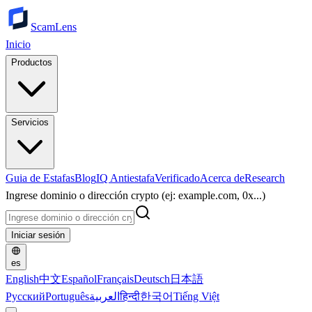
ScamLens
Inicio
Productos
Servicios
Guia de Estafas
Blog
IQ Antiestafa
Verificado
Acerca de
Research
Ingrese dominio o dirección crypto (ej: example.com, 0x...)
Iniciar sesión
es
English
中文
Español
Français
Deutsch
日本語
Русский
Português
العربية
हिन्दी
한국어
Tiếng Việt