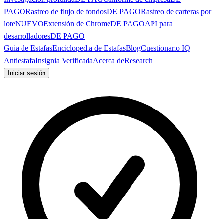
PAGO
Rastreo de flujo de fondos
DE PAGO
Rastreo de carteras por
lote
NUEVO
Extensión de Chrome
DE PAGO
API para
desarrolladores
DE PAGO
Guia de Estafas
Enciclopedia de Estafas
Blog
Cuestionario IQ
Antiestafa
Insignia Verificada
Acerca de
Research
Iniciar sesión