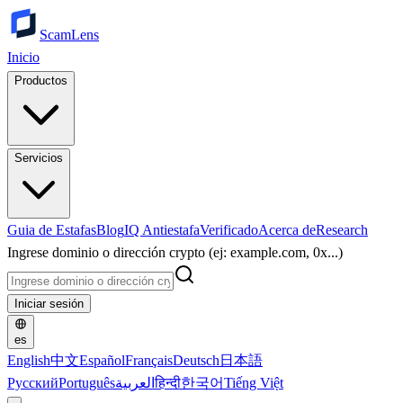
ScamLens
Inicio
Productos
Servicios
Guia de Estafas
Blog
IQ Antiestafa
Verificado
Acerca de
Research
Ingrese dominio o dirección crypto (ej: example.com, 0x...)
Iniciar sesión
es
English
中文
Español
Français
Deutsch
日本語
Русский
Português
العربية
हिन्दी
한국어
Tiếng Việt