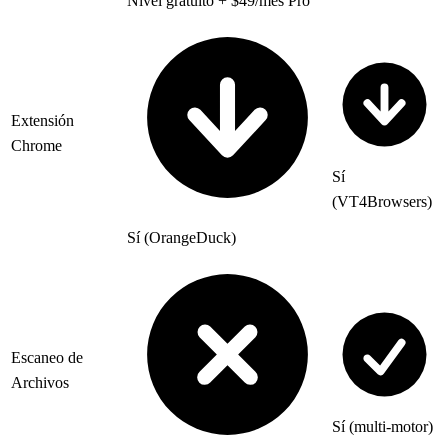
Nivel gratuito + $49/mes Pro
Extensión
Chrome
Sí
(VT4Browsers)
Sí (OrangeDuck)
Escaneo de
Archivos
Sí (multi-motor)