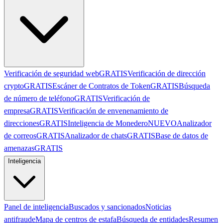
Verificación de seguridad web
GRATIS
Verificación de dirección
crypto
GRATIS
Escáner de Contratos de Token
GRATIS
Búsqueda
de número de teléfono
GRATIS
Verificación de
empresa
GRATIS
Verificación de envenenamiento de
direcciones
GRATIS
Inteligencia de Monedero
NUEVO
Analizador
de correos
GRATIS
Analizador de chats
GRATIS
Base de datos de
amenazas
GRATIS
Inteligencia
Panel de inteligencia
Buscados y sancionados
Noticias
antifraude
Mapa de centros de estafa
Búsqueda de entidades
Resumen