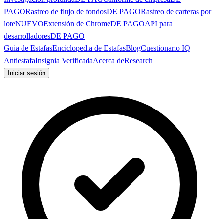
PAGO
Rastreo de flujo de fondos
DE PAGO
Rastreo de carteras por
lote
NUEVO
Extensión de Chrome
DE PAGO
API para
desarrolladores
DE PAGO
Guia de Estafas
Enciclopedia de Estafas
Blog
Cuestionario IQ
Antiestafa
Insignia Verificada
Acerca de
Research
Iniciar sesión