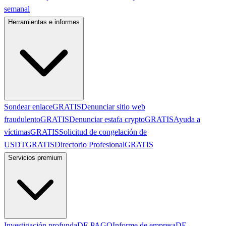
semanal
Herramientas e informes
Sondear enlace
GRATIS
Denunciar sitio web
fraudulento
GRATIS
Denunciar estafa crypto
GRATIS
Ayuda a
víctimas
GRATIS
Solicitud de congelación de
USDT
GRATIS
Directorio Profesional
GRATIS
Servicios premium
Investigación profunda
DE PAGO
Informe de empresa
DE