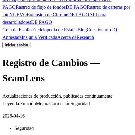
PAGO
Rastreo de flujo de fondos
DE PAGO
Rastreo de carteras por
lote
NUEVO
Extensión de Chrome
DE PAGO
API para
desarrolladores
DE PAGO
Guia de Estafas
Enciclopedia de Estafas
Blog
Cuestionario IQ
Antiestafa
Insignia Verificada
Acerca de
Research
Iniciar sesión
Registro de Cambios —
ScamLens
Actualizaciones de producción, publicadas continuamente.
Leyenda:
Función
Mejora
Corrección
Seguridad
2026-04-16
Seguridad