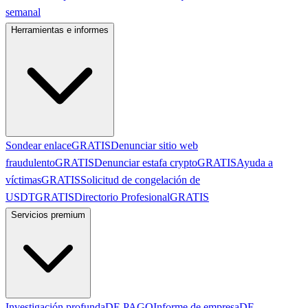
semanal
Herramientas e informes
Sondear enlace
GRATIS
Denunciar sitio web
fraudulento
GRATIS
Denunciar estafa crypto
GRATIS
Ayuda a
víctimas
GRATIS
Solicitud de congelación de
USDT
GRATIS
Directorio Profesional
GRATIS
Servicios premium
Investigación profunda
DE PAGO
Informe de empresa
DE