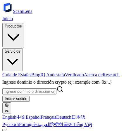
ScamLens
Inicio
Productos
Servicios
Guia de Estafas
Blog
IQ Antiestafa
Verificado
Acerca de
Research
Ingrese dominio o dirección crypto (ej: example.com, 0x...)
Iniciar sesión
es
English
中文
Español
Français
Deutsch
日本語
Русский
Português
العربية
हिन्दी
한국어
Tiếng Việt