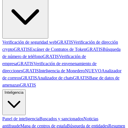
Verificación de seguridad web
GRATIS
Verificación de dirección
crypto
GRATIS
Escáner de Contratos de Token
GRATIS
Búsqueda
de número de teléfono
GRATIS
Verificación de
empresa
GRATIS
Verificación de envenenamiento de
direcciones
GRATIS
Inteligencia de Monedero
NUEVO
Analizador
de correos
GRATIS
Analizador de chats
GRATIS
Base de datos de
amenazas
GRATIS
Inteligencia
Panel de inteligencia
Buscados y sancionados
Noticias
antifraude
Mapa de centros de estafa
Búsqueda de entidades
Resumen