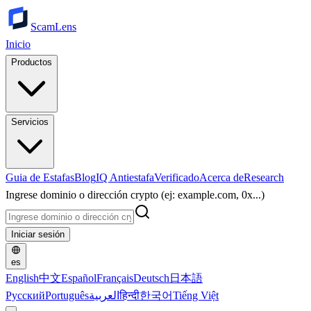
ScamLens
Inicio
Productos
Servicios
Guia de Estafas
Blog
IQ Antiestafa
Verificado
Acerca de
Research
Ingrese dominio o dirección crypto (ej: example.com, 0x...)
Iniciar sesión
es
English
中文
Español
Français
Deutsch
日本語
Русский
Português
العربية
हिन्दी
한국어
Tiếng Việt