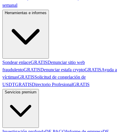
semanal
Herramientas e informes
Sondear enlace
GRATIS
Denunciar sitio web
fraudulento
GRATIS
Denunciar estafa crypto
GRATIS
Ayuda a
víctimas
GRATIS
Solicitud de congelación de
USDT
GRATIS
Directorio Profesional
GRATIS
Servicios premium
Investigación profunda
DE PAGO
Informe de empresa
DE