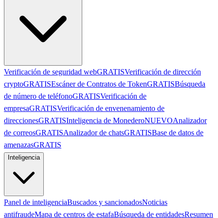
Verificación de seguridad web
GRATIS
Verificación de dirección
crypto
GRATIS
Escáner de Contratos de Token
GRATIS
Búsqueda
de número de teléfono
GRATIS
Verificación de
empresa
GRATIS
Verificación de envenenamiento de
direcciones
GRATIS
Inteligencia de Monedero
NUEVO
Analizador
de correos
GRATIS
Analizador de chats
GRATIS
Base de datos de
amenazas
GRATIS
Inteligencia
Panel de inteligencia
Buscados y sancionados
Noticias
antifraude
Mapa de centros de estafa
Búsqueda de entidades
Resumen