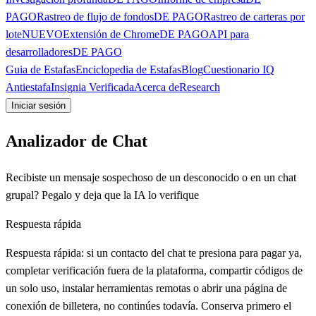
PAGO
Rastreo de flujo de fondos
DE PAGO
Rastreo de carteras por
lote
NUEVO
Extensión de Chrome
DE PAGO
API para
desarrolladores
DE PAGO
Guia de Estafas
Enciclopedia de Estafas
Blog
Cuestionario IQ
Antiestafa
Insignia Verificada
Acerca de
Research
Iniciar sesión
Analizador de Chat
Recibiste un mensaje sospechoso de un desconocido o en un chat
grupal? Pegalo y deja que la IA lo verifique
Respuesta rápida
Respuesta rápida: si un contacto del chat te presiona para pagar ya,
completar verificación fuera de la plataforma, compartir códigos de
un solo uso, instalar herramientas remotas o abrir una página de
conexión de billetera, no continúes todavía. Conserva primero el