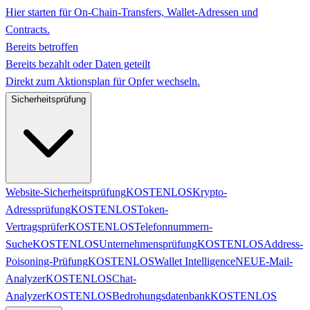
Hier starten für On-Chain-Transfers, Wallet-Adressen und
Contracts.
Bereits betroffen
Bereits bezahlt oder Daten geteilt
Direkt zum Aktionsplan für Opfer wechseln.
Sicherheitsprüfung
Website-Sicherheitsprüfung
KOSTENLOS
Krypto-
Adressprüfung
KOSTENLOS
Token-
Vertragsprüfer
KOSTENLOS
Telefonnummern-
Suche
KOSTENLOS
Unternehmensprüfung
KOSTENLOS
Address-
Poisoning-Prüfung
KOSTENLOS
Wallet Intelligence
NEU
E-Mail-
Analyzer
KOSTENLOS
Chat-
Analyzer
KOSTENLOS
Bedrohungsdatenbank
KOSTENLOS