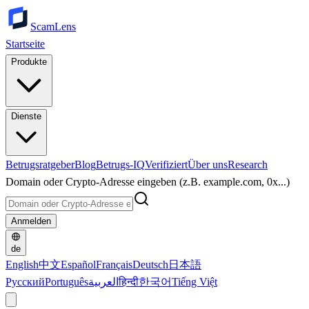
ScamLens
Startseite
Produkte
Dienste
Betrugsratgeber
Blog
Betrugs-IQ
Verifiziert
Über uns
Research
Domain oder Crypto-Adresse eingeben (z.B. example.com, 0x...)
Anmelden
de
English
中文
Español
Français
Deutsch
日本語
Русский
Português
العربية
हिन्दी
한국어
Tiếng Việt