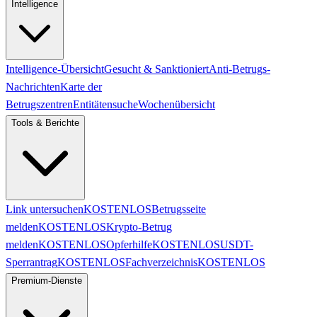
Intelligence
Intelligence-Übersicht
Gesucht & Sanktioniert
Anti-Betrugs-
Nachrichten
Karte der
Betrugszentren
Entitätensuche
Wochenübersicht
Tools & Berichte
Link untersuchen
KOSTENLOS
Betrugsseite
melden
KOSTENLOS
Krypto-Betrug
melden
KOSTENLOS
Opferhilfe
KOSTENLOS
USDT-
Sperrantrag
KOSTENLOS
Fachverzeichnis
KOSTENLOS
Premium-Dienste