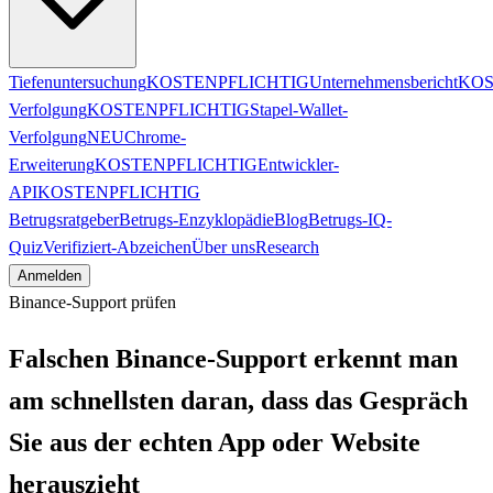
Tiefenuntersuchung
KOSTENPFLICHTIG
Unternehmensbericht
KOS
Verfolgung
KOSTENPFLICHTIG
Stapel-Wallet-
Verfolgung
NEU
Chrome-
Erweiterung
KOSTENPFLICHTIG
Entwickler-
API
KOSTENPFLICHTIG
Betrugsratgeber
Betrugs-Enzyklopädie
Blog
Betrugs-IQ-
Quiz
Verifiziert-Abzeichen
Über uns
Research
Anmelden
Binance-Support prüfen
Falschen Binance-Support erkennt man
am schnellsten daran, dass das Gespräch
Sie aus der echten App oder Website
herauszieht