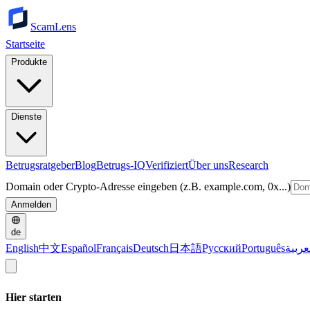
ScamLens
Startseite
Produkte
Dienste
Betrugsratgeber
Blog
Betrugs-IQ
Verifiziert
Über uns
Research
Domain oder Crypto-Adresse eingeben (z.B. example.com, 0x...)
Anmelden
de
English
中文
Español
Français
Deutsch
日本語
Русский
Português
عربية
Hier starten