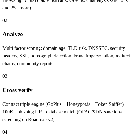
Browsing, VirusTotal, PhishTank, GoPlus, Chainalysis sanctions,
and 25+ more)
02
Analyze
Multi-factor scoring: domain age, TLD risk, DNSSEC, security
headers, SSL, homograph detection, brand impersonation, redirect
chains, community reports
03
Cross-verify
Contract triple-engine (GoPlus + Honeypot.is + Token Sniffer),
100K+ phishing URL database match (OFAC/SDN sanctions
screening on Roadmap v2)
04