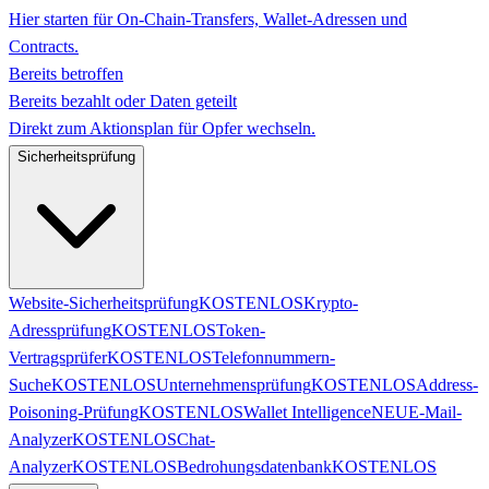
Hier starten für On-Chain-Transfers, Wallet-Adressen und
Contracts.
Bereits betroffen
Bereits bezahlt oder Daten geteilt
Direkt zum Aktionsplan für Opfer wechseln.
Sicherheitsprüfung
Website-Sicherheitsprüfung
KOSTENLOS
Krypto-
Adressprüfung
KOSTENLOS
Token-
Vertragsprüfer
KOSTENLOS
Telefonnummern-
Suche
KOSTENLOS
Unternehmensprüfung
KOSTENLOS
Address-
Poisoning-Prüfung
KOSTENLOS
Wallet Intelligence
NEU
E-Mail-
Analyzer
KOSTENLOS
Chat-
Analyzer
KOSTENLOS
Bedrohungsdatenbank
KOSTENLOS