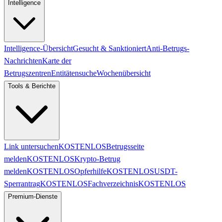
Intelligence
Intelligence-Übersicht
Gesucht & Sanktioniert
Anti-Betrugs-
Nachrichten
Karte der
Betrugszentren
Entitätensuche
Wochenübersicht
Tools & Berichte
Link untersuchen
KOSTENLOS
Betrugsseite
melden
KOSTENLOS
Krypto-Betrug
melden
KOSTENLOS
Opferhilfe
KOSTENLOS
USDT-
Sperrantrag
KOSTENLOS
Fachverzeichnis
KOSTENLOS
Premium-Dienste