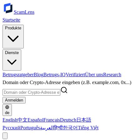
ScamLens
Startseite
Produkte
Dienste
Betrugsratgeber
Blog
Betrugs-IQ
Verifiziert
Über uns
Research
Domain oder Crypto-Adresse eingeben (z.B. example.com, 0x...)
Anmelden
de
English
中文
Español
Français
Deutsch
日本語
Русский
Português
العربية
हिन्दी
한국어
Tiếng Việt